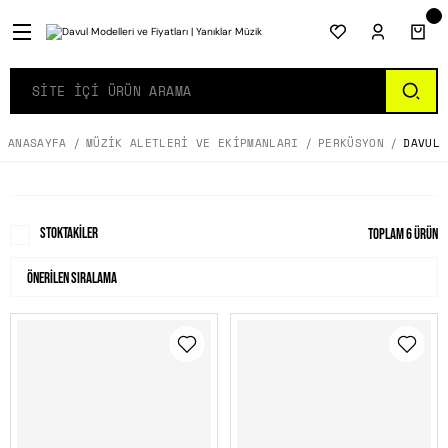
ANASAYFA
MÜZIK ALETLERI VE EKIPMANLARI
PERKÜSYON
DAVUL
Stoktakiler
Toplam 6 ürün