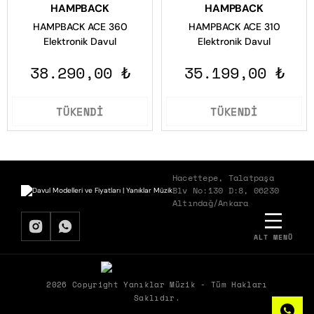
HAMPBACK
HAMPBACK
HAMPBACK ACE 360
HAMPBACK ACE 310
Elektronik Davul
Elektronik Davul
38.290,00 ₺
35.199,00 ₺
TÜKENDİ
TÜKENDİ
Hacettepe, Talatpaşa
Blv No:130 D:8, 06230
Altındağ/Ankara
ALT MENÜ
BIZDEN HABERDAR OLMAK İSTER MISIN?
Biz Yanıklar Müzik olarak, müziğin gücüyle şirketlerin hem ekipleriyle
2026 Copyright Yanıklar Müzik - Tüm Hakları
hem de müşterileriyle kurduğu etkileşimleri dönüştürerek ortaya
Saklıdır.
çıkan olumlu etkileri paylaşıyoruz.