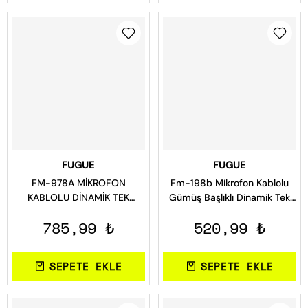
FUGUE
FUGUE
FM-978A MİKROFON
Fm-198b Mikrofon Kablolu
KABLOLU DİNAMİK TEK
Gümüş Başlıklı Dinamik Tek
YÖNLÜ 600 OHM Mikrofon
Yönlü
785,99 ₺
520,99 ₺
Kablolu
SEPETE EKLE
SEPETE EKLE