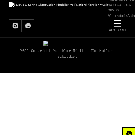
No:130 D:8,
06230
Altındağ/Ank
ALT MENÜ
BIZDEN HABERDAR OLMAK İSTER MISIN?
Biz Yanıklar Müzik olarak, müziğin gücüyle şirketlerin hem ekipleriyle
2026 Copyright Yanıklar Müzik - Tüm Hakları
hem de müşterileriyle kurduğu etkileşimleri dönüştürerek ortaya
Saklıdır.
çıkan olumlu etkileri paylaşıyoruz.
ÜYELIK
KURUMSAL