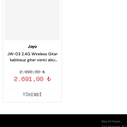
Joyo
JW-03 2.4G Wireless Gitar
kablosuz gitar verici alıcı
dijital ŞARJLI
2.990,00 ₺
2.691,00 ₺
TÜKENDİ
Hacettepe,
Talatpaşa Bl