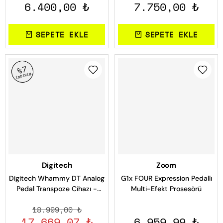
6.400,00 ₺
7.750,00 ₺
Hoparlör Sistemi
SEPETE EKLE
SEPETE EKLE
%7
İNDİRİM
Digitech
Zoom
Digitech Whammy DT Analog
G1x FOUR Expression Pedallı
Pedal Transpoze Cihazı -
Multi-Efekt Prosesörü
Pitch Shifter Profesyonel
18.999,00 ₺
17.669,07 ₺
6.959,99 ₺