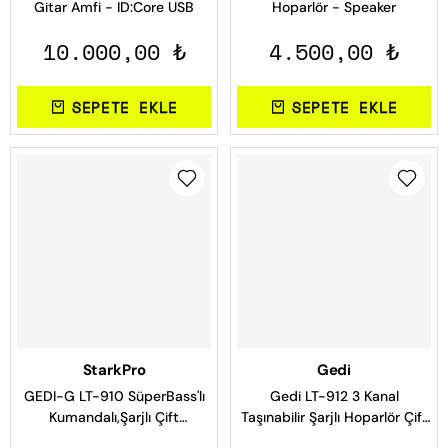
Gitar Amfi - ID:Core USB
Hoparlör - Speaker
10.000,00 ₺
4.500,00 ₺
SEPETE EKLE
SEPETE EKLE
StarkPro
Gedi
GEDI-G LT-910 SüperBass'lı
Gedi LT-912 3 Kanal
Kumandalı,Şarjlı Çift
Taşınabilir Şarjlı Hoparlör Çift
Mikrofonlu Taşınabilir
Telsiz