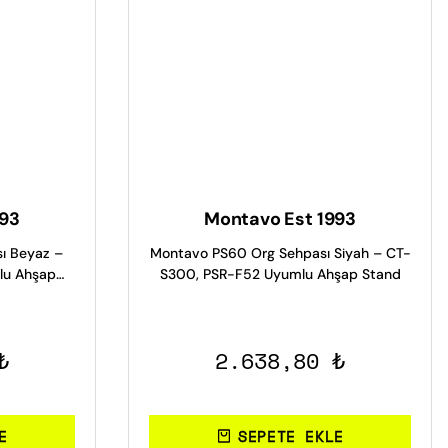
993
Montavo Est 1993
ı Beyaz –
Montavo PS60 Org Sehpası Siyah – CT-
lu Ahşap
S300, PSR-F52 Uyumlu Ahşap Stand
₺
2.638,80 ₺
E
SEPETE EKLE