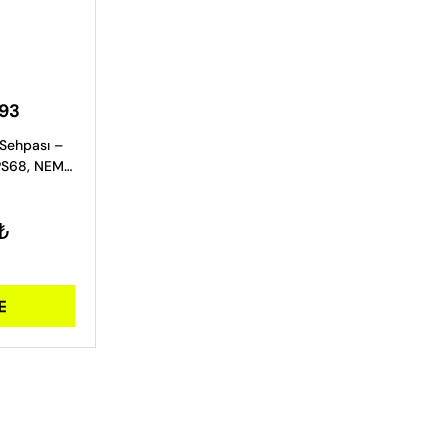
993
Sehpası –
PS68, NEM-
₺
E