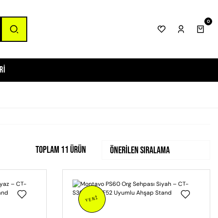
0
ri
Toplam 11 ürün
YENİ