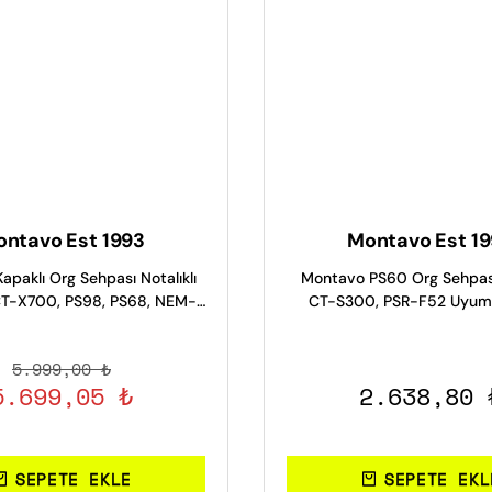
ntavo Est 1993
Montavo Est 1
paklı Org Sehpası Notalıklı
Montavo PS60 Org Sehpas
CT-X700, PS98, PS68, NEM-
CT-S300, PSR-F52 Uyum
3100 Uyumlu
Stand
5.999,00 ₺
5.699,05 ₺
2.638,80 
SEPETE EKLE
SEPETE EKL