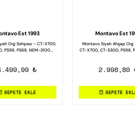
ntavo Est 1993
Montavo Est 1
yah Org Sehpası – CT-X700,
Montavo Siyah Ahşap Org 
, PS98, PS68, NEM-3100
CT-X700, CT-S300, PS98, 
Uyumlu
3100 Uyumlu
4.499,99 ₺
2.998,80 
SEPETE EKLE
SEPETE EKL