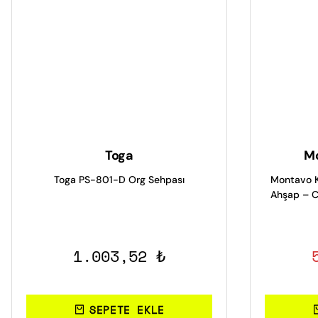
Toga
Mo
Toga PS-801-D Org Sehpası
Montavo Ka
Ahşap – 
1.003,52 ₺
SEPETE EKLE