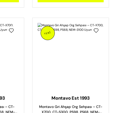
YENİ
993
Montavo Est 1993
sı – CT-
Montavo Gri Ahşap Org Sehpası – CT-
68, NEM-
X700, CT-S300, PS98, PS68, NEM-