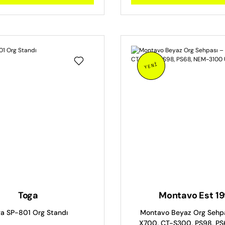
YENİ
Toga
Montavo Est 1
a SP-801 Org Standı
Montavo Beyaz Org Sehpa
X700, CT-S300, PS98, PS