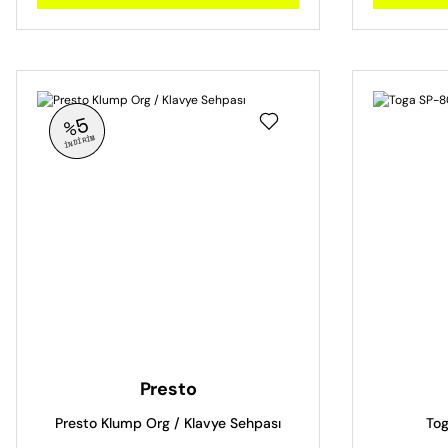
%5
İNDİRİM
Presto
Presto Klump Org / Klavye Sehpası
Tog