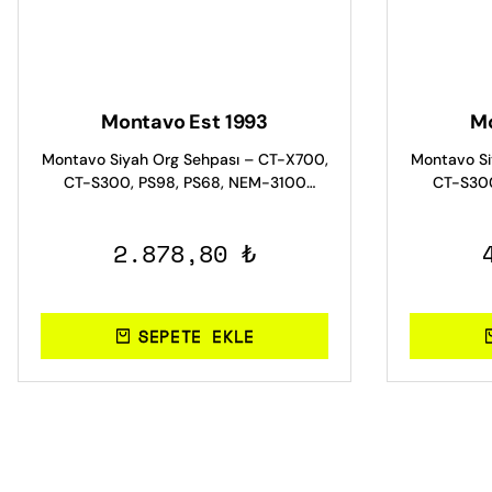
Montavo Est 1993
Mo
Montavo Siyah Org Sehpası – CT-X700,
Montavo Si
CT-S300, PS98, PS68, NEM-3100
CT-S300
Uyumlu
2.878,80 ₺
SEPETE EKLE