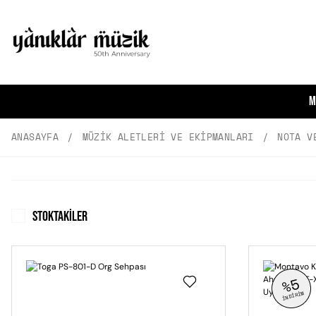
M
ANASAYFA
MÜZIK ALETLERI VE EKIPMANLARI
NOTA V
Stoktakiler
%5
İNDİRİM