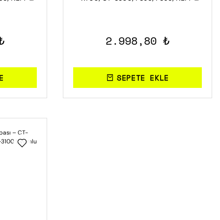
3100 Uyumlu
₺
2.998,80 ₺
E
SEPETE EKLE