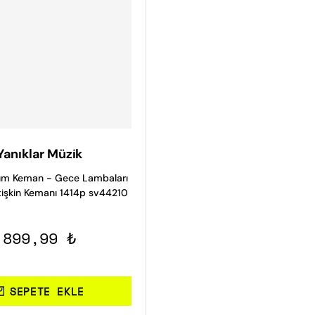
Yanıklar Müzik
rım Keman - Gece Lambaları
tişkin Kemanı 1414p sv44210
899,99 ₺
SEPETE EKLE