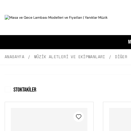
M
ANASAYFA
MÜZIK ALETLERI VE EKIPMANLARI
DIĞER
Stoktakiler