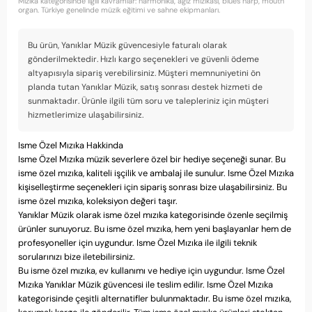
Mızıka kategorisinde ilgili kavramlar: harmonika, ağız mızıkası, blues harp, mouth
organ. Türkiye genelinde müzik eğitimi ve sahne ekipmanları.
Bu ürün, Yanıklar Müzik güvencesiyle faturalı olarak
gönderilmektedir. Hızlı kargo seçenekleri ve güvenli ödeme
altyapısıyla sipariş verebilirsiniz. Müşteri memnuniyetini ön
planda tutan Yanıklar Müzik, satış sonrası destek hizmeti de
sunmaktadır. Ürünle ilgili tüm soru ve talepleriniz için müşteri
hizmetlerimize ulaşabilirsiniz.
Isme Özel Mızıka Hakkinda
Isme Özel Mızıka müzik severlere özel bir hediye seçeneği sunar. Bu
isme özel mızıka, kaliteli işçilik ve ambalaj ile sunulur. Isme Özel Mızıka
kişiselleştirme seçenekleri için sipariş sonrası bize ulaşabilirsiniz. Bu
isme özel mızıka, koleksiyon değeri taşır.
Yanıklar Müzik olarak isme özel mızıka kategorisinde özenle seçilmiş
ürünler sunuyoruz. Bu isme özel mızıka, hem yeni başlayanlar hem de
profesyoneller için uygundur. Isme Özel Mızıka ile ilgili teknik
sorularınızı bize iletebilirsiniz.
Bu isme özel mızıka, ev kullanımı ve hediye için uygundur. Isme Özel
Mızıka Yanıklar Müzik güvencesi ile teslim edilir. Isme Özel Mızıka
kategorisinde çeşitli alternatifler bulunmaktadır. Bu isme özel mızıka,