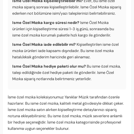
Isme Özel Mızıka kişiselleştirilebilir mi?
Evet, bu isme özel
mızıka sipariş sonrası kişiselleştirilebilir. Isme Özel Mızıka sipariş
ederken not bölümüne isim/yazı taleplerinizi belirtebilirsiniz.
Isme Özel Mızıka kargo süresi nedir?
Isme Özel Mızıka
ürünleri için kişiselleştirme süresi 1-3 iş günü, sonrasında bu
isme özel mızıka korumalı paketle hızlı kargo ile gönderilir.
Isme Özel Mızıka iade edilebilir mi?
Kişiselleştirilen isme özel
mızıka ürünleri iade kapsamı dışındadır. Bu isme özel mızıka
hatalı/eksik gönderim haricinde geri alınamaz.
Isme Özel Mızıka hediye paketi olur mu?
Bu isme özel mızıka,
talep edildiğinde özel hediye paketi ile gönderilir. Isme Özel
Mızıka sipariş notlarında belirtmeniz yeterlidir.
İsme özel mızıka koleksiyonumuz Yanıklar Müzik tarafından özenle
hazırlanır. Bu isme özel mızıka, kaliteli metal gövdesiyle dikkat çeker.
İsme özel mızıka satın alırken kişiselleştirme detaylarınızı sipariş
notuna ekleyebilirsiniz. Bu isme özel mızıka, müzik severlere anlamlı
bir hediye seçeneğidir. İsme özel mızıka kategorisinde profesyonel
kullanıma uygun seçenekler bulunur.