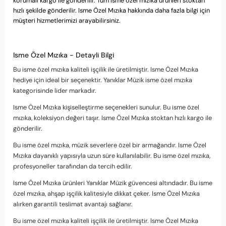
korumalı kargo ile gönderilir. Tüm isme özel mızıka ürünleri stoktan
hızlı şekilde gönderilir. Isme Özel Mızıka hakkında daha fazla bilgi için
müşteri hizmetlerimizi arayabilirsiniz.
Isme Özel Mızıka - Detayli Bilgi
Bu isme özel mızıka kaliteli işçilik ile üretilmiştir. Isme Özel Mızıka
hediye için ideal bir seçenektir. Yanıklar Müzik isme özel mızıka
kategorisinde lider markadır.
Isme Özel Mızıka kişiselleştirme seçenekleri sunulur. Bu isme özel
mızıka, koleksiyon değeri taşır. Isme Özel Mızıka stoktan hızlı kargo ile
gönderilir.
Bu isme özel mızıka, müzik severlere özel bir armağandır. Isme Özel
Mızıka dayanıklı yapısıyla uzun süre kullanılabilir. Bu isme özel mızıka,
profesyoneller tarafından da tercih edilir.
Isme Özel Mızıka ürünleri Yanıklar Müzik güvencesi altındadır. Bu isme
özel mızıka, ahşap işçilik kalitesiyle dikkat çeker. Isme Özel Mızıka
alırken garantili teslimat avantajı sağlanır.
Bu isme özel mızıka kaliteli işçilik ile üretilmiştir. Isme Özel Mızıka