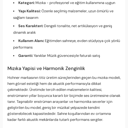
Kategori:
Mızıka - profesyonel ve eğitim kullanımına uygun
Yapı Kalitesi:
Özenle seçilmiş malzemeler, uzun ömürlü ve
sağlam tasarım
Ses Karakteri:
Dengeli tonalite, net artikülasyon ve geniş
dinamik aralık
Kullanım Alanı:
Eğitimden sahneye, evden stüdyoya çok yönlü
performans
Garanti:
Yanıklar Müzik güvencesiyle faturalı satış
Mızıka Yapisi ve Harmonik Zenginlik
Hohner markasının titiz üretim süreçlerinden geçen bu mızıka modeli,
hem görsel estetiği hem de akustik performansıyla dikkat
çekmektedir. Üretimde tercih edilen malzemelerin kalitesi,
enstrümanın yıllar boyunca kararlı bir biçimde ses üretmesine olanak
tanır. Taşınabilir enstrüman arayanlar ve harmonika severler için
geliştirilen bu model, geniş bir müzikal yelpazede kendini
gösterebilecek kapasitededir. Sahne koşullarından ev ortamına
kadar farklı akustik mekânlarda tutarlı performans sergiler.