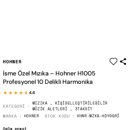
|
HOHNER
İsme Özel Mızıka – Hohner H1005
Profesyonel 10 Delikli Harmonika
★★★★★
★★★★★
4.6
MIZIKA
,
KIŞISELLEŞTIRILEBILIR
KATEGORI
MÜZIK ALETLERI
,
3TAKSIT
MARKA
STOK KODU
HOHNER
HHNR-MZKA-HDY0GRI
ÜRÜN RENGI