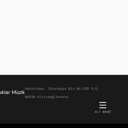
Hacettepe, Talatpaşa Blv No:130 D:8,
06230 Altındağ/Ankara
ALT MENÜ
ABERDAR OLMAK İSTER MISIN?