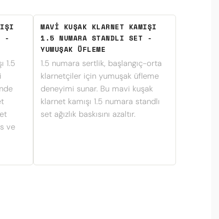
IŞI
MAVI KUŞAK KLARNET KAMIŞI
 -
1.5 NUMARA STANDLI SET -
YUMUŞAK ÜFLEME
ı 1.5
1.5 numara sertlik, başlangıç-orta
i
klarnetçiler için yumuşak üfleme
inde
deneyimi sunar. Bu mavi kuşak
et
klarnet kamışı 1.5 numara standlı
et
set ağızlık baskısını azaltır.
es ve