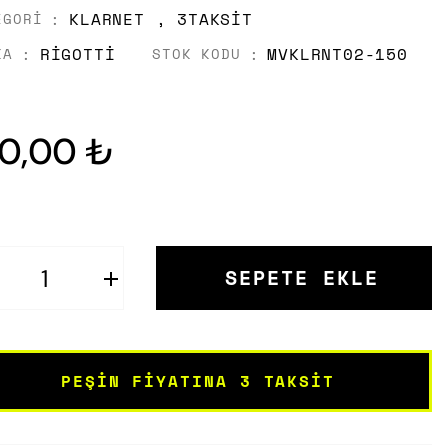
KLARNET
,
3TAKSIT
EGORI
RIGOTTI
MVKLRNT02-150
KA
STOK KODU
10,00 ₺
SEPETE EKLE
PEŞIN FIYATINA 3 TAKSIT