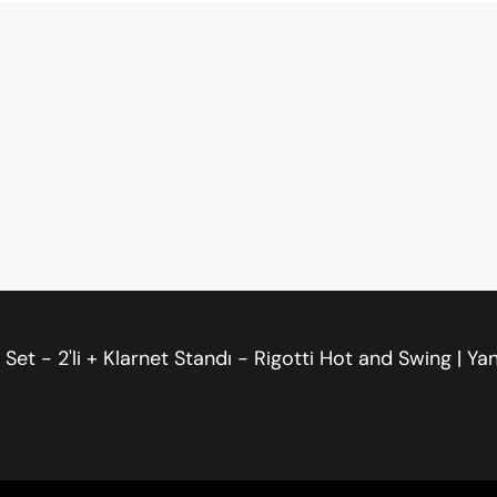
avi Kuşak 1,5 kaliteli kamış serisinin parçası.
lam. Bu kombine seti uzun süre kullanacağım.
ara kamışlar ve stand hasarsız geldi.
ALIŞVERIŞ
BIZDEN H