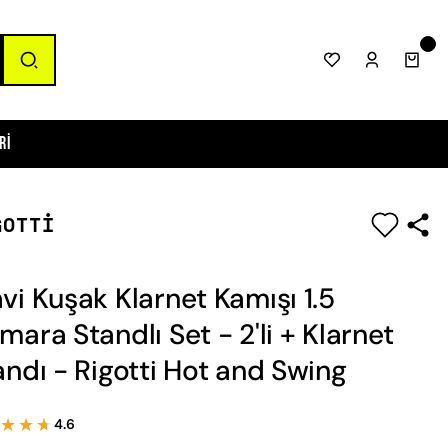
ri
GOTTI
|
vi Kuşak Klarnet Kamışı 1.5
mara Standlı Set - 2'li + Klarnet
andı - Rigotti Hot and Swing
★★★
★★★
4.6