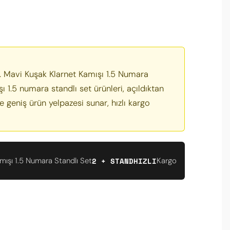
r. Mavi Kuşak Klarnet Kamışı 1.5 Numara
1.5 numara standlı set ürünleri, açıldıktan
e geniş ürün yelpazesi sunar, hızlı kargo
2 + STAND
HIZLI
mışı 1.5 Numara Standlı Set
Kargo