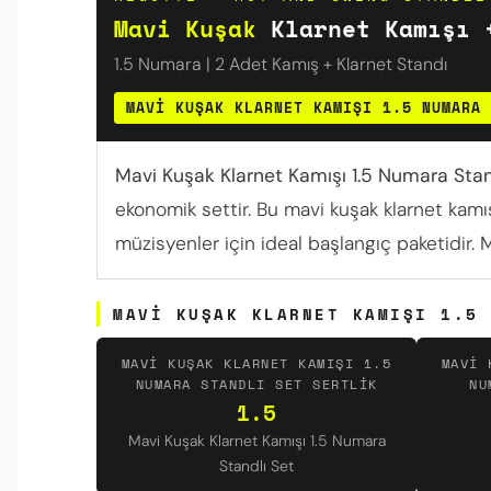
Mavi Kuşak
Klarnet Kamışı 
1.5 Numara | 2 Adet Kamış + Klarnet Standı
MAVI KUŞAK KLARNET KAMIŞI 1.5 NUMARA 
Mavi Kuşak Klarnet Kamışı 1.5 Numara Stan
ekonomik settir. Bu mavi kuşak klarnet kamış
müzisyenler için ideal başlangıç paketidir.
MAVI KUŞAK KLARNET KAMIŞI 1.5 
MAVI KUŞAK KLARNET KAMIŞI 1.5
MAVI 
NUMARA STANDLI SET SERTLIK
NU
1.5
Mavi Kuşak Klarnet Kamışı 1.5 Numara
Standlı Set