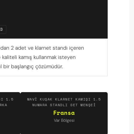
ND
ndan 2 adet ve klarnet standı içeren
 kaliteli kamış kullanmak isteyen
ül bir başlangıç çözümüdür.
ŞI 1.5
MAVI KUŞAK KLARNET KAMIŞI 1.5
RKA
NUMARA STANDLI SET MENŞEI
Fransa
Var Bölgesi