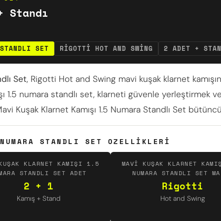
+ Standı
STANDLI SET
RIGOTTI HOT AND SWING
2 ADET + STA
dlı Set
, Rigotti Hot and Swing mavi kuşak klarnet kamışı
ı 1.5 numara standlı set, klarneti güvenle yerleştirmek ve
 Mavi Kuşak Klarnet Kamışı 1.5 Numara Standlı Set bütünc
NUMARA STANDLI SET OZELLIKLERI
KUŞAK KLARNET KAMIŞI 1.5
MAVI KUŞAK KLARNET KAMI
MARA STANDLI SET ADET
NUMARA STANDLI SET MA
2 + 1
Rigotti
Kamış + Stand
Hot and Swing