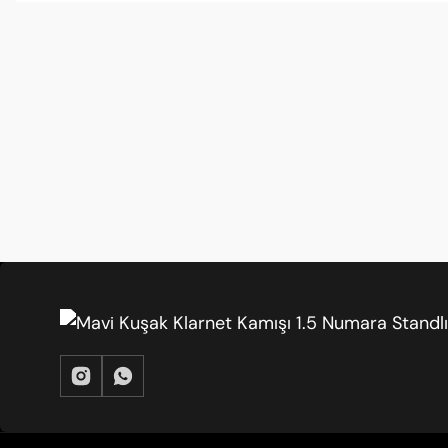
Değer için doğru tercih
Bu fiyata kamış ve stand almak çok mantıklı. M
Ebru Tekin | 29/03/2026
Uzun süreli kullanım
Mavi Kuşak 1,5 kamış dayanıklı. Stand da sağ
Ahmet Yildiz | 29/03/2026
Hızlı geldi
Siparişimi bir günde kargoya verdiler. 1,5 num
ÜYELIK
KURUMSAL