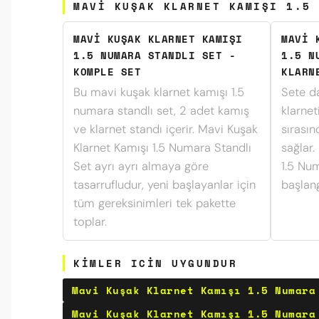
MAVI KUŞAK KLARNET KAMIŞI 1.5 
MAVI KUŞAK KLARNET KAMIŞI
MAVI 
1.5 NUMARA STANDLI SET -
1.5 N
KOMPLE SET
KLARN
Bu mavi kuşak klarnet kamışı 1.5
Sete da
numara standlı set, 2 adet kamış
klarnet
ve klarnet standı içerir. Mavi Kuşak
sırasın
Klarnet Kamışı 1.5 Numara Standlı
sağlar.
Set ayrı ayrı almaya göre
1.5 Num
tasarrufludur, yeni başlayanlar için
başlan
tüm gereksinimleri tek pakette
toplar.
KIMLER ICIN UYGUNDUR
Mavi Kuşak Klarnet Kamışı 1.5 Numara
Mavi Kuşak Klarnet Kamışı 1.5 Numara