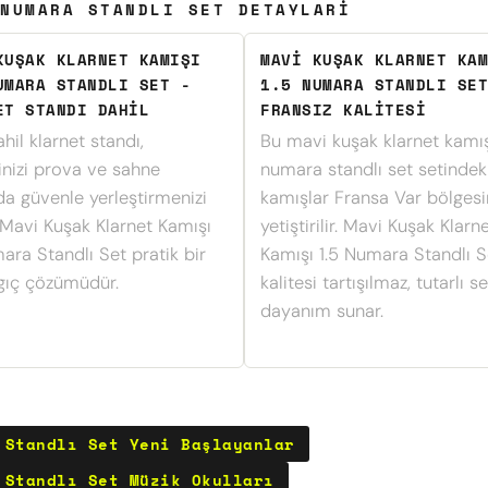
NUMARA STANDLI SET DETAYLARI
KUŞAK KLARNET KAMIŞI
MAVI KUŞAK KLARNET KAM
UMARA STANDLI SET -
1.5 NUMARA STANDLI SET
ET STANDI DAHIL
FRANSIZ KALITESI
hil klarnet standı,
Bu mavi kuşak klarnet kamış
inizi prova ve sahne
numara standlı set setindek
da güvenle yerleştirmenizi
kamışlar Fransa Var bölges
 Mavi Kuşak Klarnet Kamışı
yetiştirilir. Mavi Kuşak Klarn
ara Standlı Set pratik bir
Kamışı 1.5 Numara Standlı S
gıç çözümüdür.
kalitesi tartışılmaz, tutarlı s
dayanım sunar.
 Standlı Set Yeni Başlayanlar
 Standlı Set Müzik Okulları