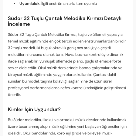
Uyumluluk:
İlgili enstrümanlarla tam uyumlu
Südor 32 Tuşlu Çantalı Melodika Kırmızı Detaylı
İnceleme
Südor 32 Tuşlu Çantalı Melodika Kırmızı, tuşlu ve üflemeli yapısıyla
temel müzik eğitiminde en çok tercih edilen enstrümanlardan biridir.
32 tuşlu modeli, iki buçuk oktavlık geniş ses aralığıyla çeşitli
melodilerin icrasına olanak tanır. Hava basıncı kontrolüyle dinamik
ifade sağlanabilir; yumuşak üflemede piano, güçlü üflemede forte
sesler elde edilir. Okul müzik derslerinde, bando çalışmalarında ve
bireysel müzik eğitiminde yaygın olarak kullanılır. Çantası dahil
sunulan bu model, taşıma kolaylığı sağlar. Yine de uzun süreli
profesyonel performanslarda nefes kontrolü tekniğinin geliştirilmesi
önerilir.
Kimler İçin Uygundur?
Bu Südor melodika, ilkokul ve ortaokul müzik derslerinde kullanılmak
üzere tasarlanmış olup, müzik eğitimine yeni başlayan öğrenciler için
idealdir. Okul bandolarında, koro eşliğinde ve bireysel müzik