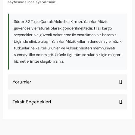
sayfasında inceleyebilirsiniz.
Südor 32 Tuşlu Çantalı Melodika Kırmızı, Yanıklar Müzik
güvencesiyle faturalı olarak gönderilmektedir. Hızlı kargo
seçenekleri ve güvenli paketleme ile enstrümanınız hasarsız
biçimde elinize ulaşır. Yanıklar Müzik, yılların deneyimiyle müzik
tutkunlarına kaliteli ürünler ve yüksek müşteri memnuniyeti
sunmayı ilke edinmiştir. Ürünle ilgili tüm sorularınız için müşteri
hizmetlerimize ulaşabilirsiniz.
Yorumlar
Taksit Seçenekleri
Ses kalitesi iyi
32 tuşlu Südor melodika temiz ve net ses çıkarıyor. Okul müzik dersi için mükemmel
seçim.