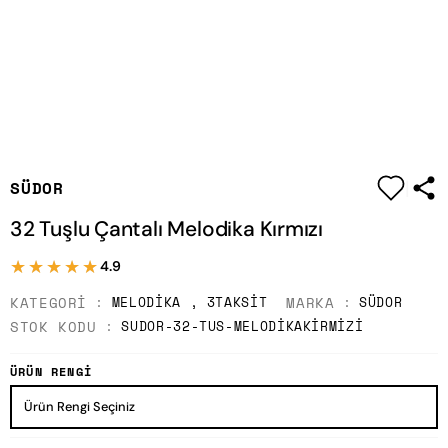
|
SÜDOR
32 Tuşlu Çantalı Melodika Kırmızı
★★★★★
★★★★★
4.9
KATEGORI
MARKA
MELODIKA
,
3TAKSIT
SÜDOR
STOK KODU
SUDOR-32-TUS-MELODIKAKIRMIZI
ÜRÜN RENGI