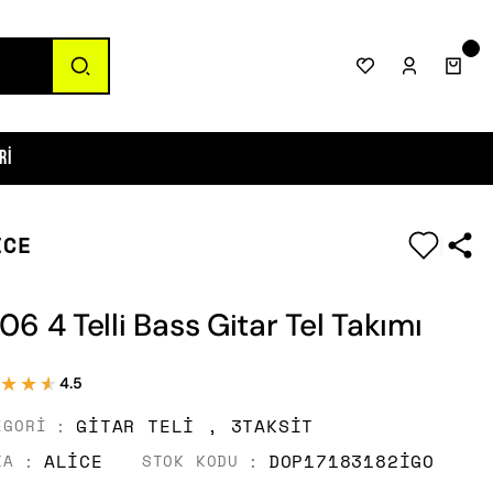
ri
ICE
|
06 4 Telli Bass Gitar Tel Takımı
★★★
★★★
4.5
GITAR TELI
,
3TAKSIT
EGORI
ALICE
DOP17183182IGO
KA
STOK KODU