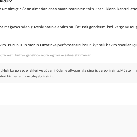
mludur?
üretilmiştir. Satın almadan önce enstrümanınızın teknik özelliklerini kontrol etme
ne mağazasından güvenle satın alabilirsiniz. Faturalı gönderim, hızlı kargo ve müşt
 ürününüzün ömrünü uzatır ve performansını korur. Ayrıntılı bakım önerileri için 
müzik aleti. Türkiye genelinde müzik eğitimi ve sahne ekipmanları.
. Hızlı kargo seçenekleri ve güvenli ödeme altyapısıyla sipariş verebilirsiniz. Müşteri
teri hizmetlerimize ulaşabilirsiniz.
veriş keyifli.