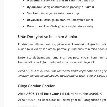
Malzeme:
Yüksek kalite alaşım, kararlı ve parlak ton
Uyumluluk:
Geniş enstrüman yelpazesiyle uyumlu
Ses:
Net intonasyon ve tutarlı ses çıkışı
Dayanıklılık:
Uzun çalım ömrü ve korozyon direnci
Garanti:
Yanıklar Müzik güvencesiyle faturalı satış
Ürün Detaylari ve Kullanim Alanlari
Enstrüman tellerinin kalitesi, çıkan sesin karakterini doğrudan belir
sunar. Telin yüzey kaplaması parmak gürültüsünü minimize ederken, 
Düzenli tel değişimi, enstrümanınızın ses potansiyelini korumanın en 
bu modelin sunduğu tutarlı performansı deneyimleyebilir.
Alice A606 4 Telli Bass Gitar Tel Takımı, kendi segmentinde en çok 
enstrümanınızla uyumluluğunu doğrulamanız tavsiye edilir. Doğru ak
Sikça Sorulan Sorular
Alice A606 4 Telli Bass Gitar Tel Takımı ne tür bir üründür?
Alice A606 4 Telli Bass Gitar Tel Takımı, gitar teli kategorisinde yer