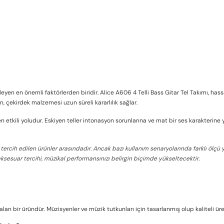
leyen en önemli faktörlerden biridir. Alice A606 4 Telli Bass Gitar Tel Takımı, hass
çekirdek malzemesi uzun süreli kararlılık sağlar.
etkili yoludur. Eskiyen teller intonasyon sorunlarına ve mat bir ses karakterine yol
tercih edilen ürünler arasındadır. Ancak bazı kullanım senaryolarında farklı ölçü
sesuar tercihi, müzikal performansınızı belirgin biçimde yükseltecektir.
 alan bir üründür. Müzisyenler ve müzik tutkunları için tasarlanmış olup kaliteli üre