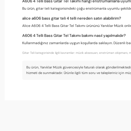
A606 4 Telli Bass Gitar Tel Takımı hangi enstrümanlarla uyu
Bu ürün, gitar teli kategorisindeki çoğu enstrümanla uyumlu şekilde 
alice a606 bass gitar teli 4 telli nereden satın alabilirim?
Alice A606 4 Telli Bass Gitar Tel Takımı ürününü Yanıklar Müzik onli
A606 4 Telli Bass Gitar Tel Takımı bakımı nasıl yapılmalıdır?
Kullanmadığınız zamanlarda uygun koşullarda saklayın. Düzenli bakım
Gitar Teli kategorisinde ilgili kavramlar: müzik aksesuarı, enstrüman ekipmanı, 
Bu ürün, Yanıklar Müzik güvencesiyle faturalı olarak gönderilmektedir
hizmeti de sunmaktadır. Ürünle ilgili tüm soru ve talepleriniz için müş
Slap tekniğinde mükemmel
Paketleme çok iyiydi, teller ayrı ayrı sarılı geldi. Yanıklar Müzik'te alış