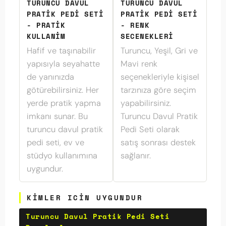
TURUNCU DAVUL
TURUNCU DAVUL
PRATIK PEDI SETI
PRATIK PEDI SETI
- PRATIK
- RENK
KULLANIM
SECENEKLERI
Hafif ve taşınabilir
Turuncu, Yeşil, Gri ve
yapısıyla seyahatte
Mavi renk
de yanınızda
seçenekleriyle kişisel
götürebilirsiniz. Her
tarzınıza göre seçim
yerde pratik yapma
yapabilirsiniz.
imkanı sunar. Bu
Turuncu Davul Pratik
turuncu davul pratik
Pedi Seti olarak
pedi seti, ev ve
satış sonrası destek
stüdyo kullanımına
sağlanır.
uygundur.
KIMLER ICIN UYGUNDUR
Turuncu Davul Pratik Pedi Seti