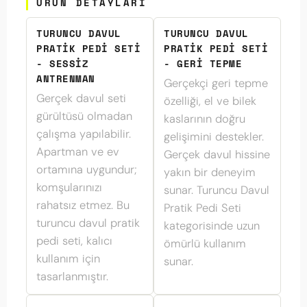
URUN DETAYLARI
TURUNCU DAVUL
TURUNCU DAVUL
PRATIK PEDI SETI
PRATIK PEDI SETI
- SESSIZ
- GERI TEPME
ANTRENMAN
Gerçekçi geri tepme
Gerçek davul seti
özelliği, el ve bilek
gürültüsü olmadan
kaslarının doğru
çalışma yapılabilir.
gelişimini destekler.
Apartman ve ev
Gerçek davul hissine
ortamına uygundur;
yakın bir deneyim
komşularınızı
sunar. Turuncu Davul
rahatsız etmez. Bu
Pratik Pedi Seti
turuncu davul pratik
kategorisinde uzun
pedi seti, kalıcı
ömürlü kullanım
kullanım için
sunar.
tasarlanmıştır.