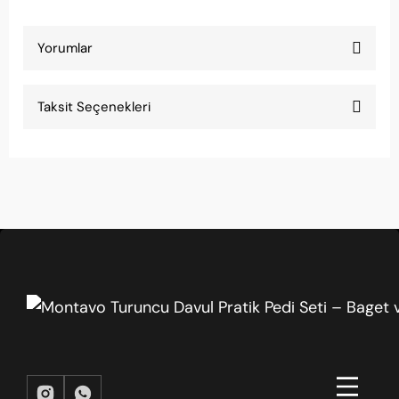
Yorumlar
Taksit Seçenekleri
Tavsiye ederim
Başlangıç seviyesi için mükemmel baget. Yeni
başlayanlara öneririm.
Pinar Ucar | 29/03/2026
Fiyat uygun
Fiyatı çok uygun, kalitesi de iyi. Yedek olarak da
aldım.