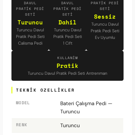
DAVUL
DAVUL
PRATIK PEDI
PRATIK PEDI
PRATIK PEDI
SETI
SETI
SETI
Sessiz
Turuncu
Dahil
Turuncu Davul
Turuncu Davul
Turuncu Davul
Pratik Pedi Seti
Pratik Pedi Seti
Pratik Pedi Seti
Ev Uyumlu
Calisma Pedi
1 Cift
KULLANIM
Pratik
Turuncu Davul Pratik Pedi Seti Antrenman
TEKNIK OZELLIKLER
MODEL
Bateri Çalışma Pedi —
Turuncu
RENK
Turuncu