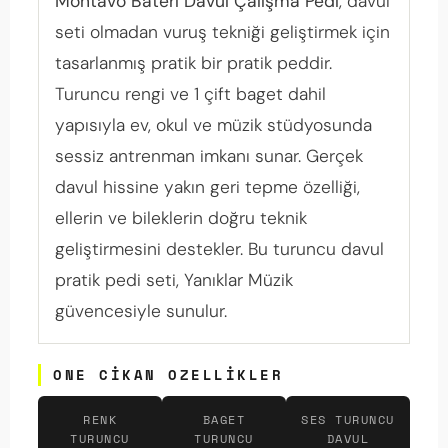
Montavo Bateri Davul Çalışma Pedi
, davul
seti olmadan vuruş tekniği geliştirmek için
tasarlanmış pratik bir pratik peddir.
Turuncu rengi ve 1 çift baget dahil
yapısıyla ev, okul ve müzik stüdyosunda
sessiz antrenman imkanı sunar. Gerçek
davul hissine yakın geri tepme özelliği,
ellerin ve bileklerin doğru teknik
geliştirmesini destekler. Bu turuncu davul
pratik pedi seti, Yanıklar Müzik
güvencesiyle sunulur.
ONE CIKAN OZELLIKLER
RENK
BAGET
SES TURUNCU
TURUNCU
TURUNCU
DAVUL