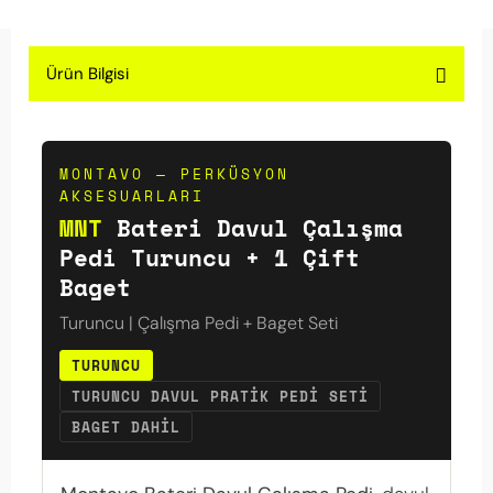
Ürün Bilgisi
MONTAVO — PERKÜSYON
AKSESUARLARI
MNT
Bateri Davul Çalışma
Pedi Turuncu + 1 Çift
Baget
Turuncu | Çalışma Pedi + Baget Seti
TURUNCU
TURUNCU DAVUL PRATIK PEDI SETI
BAGET DAHIL