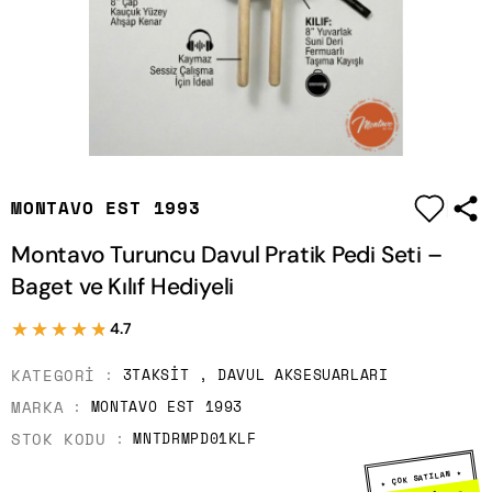
|
MONTAVO EST 1993
Montavo Turuncu Davul Pratik Pedi Seti –
Baget ve Kılıf Hediyeli
★★★★★
★★★★★
4.7
KATEGORI
3TAKSIT
,
DAVUL AKSESUARLARI
MARKA
MONTAVO EST 1993
STOK KODU
MNTDRMPD01KLF
★ ÇOK SATILAN ★