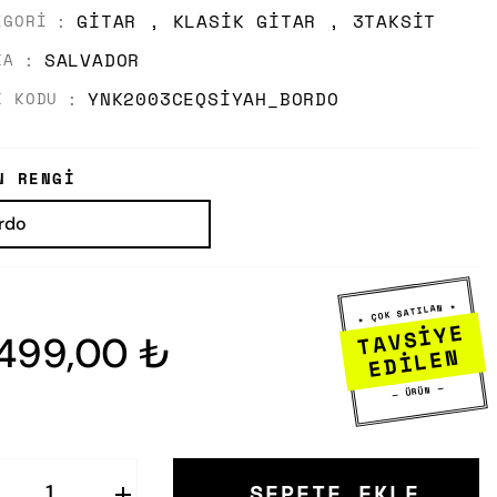
GITAR
,
KLASIK GITAR
,
3TAKSIT
EGORI
SALVADOR
KA
YNK2003CEQSIYAH_BORDO
K KODU
N RENGI
★ ÇOK SATILAN ★
TAVSİYE
.499,00 ₺
EDİLEN
— ÜRÜN —
SEPETE EKLE