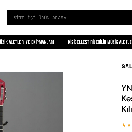
üzik Aletleri ve Ekipmanları
Kişiselleştirilebilir Müzik Aletle
SA
YN
Ke
Kı
★★
★★