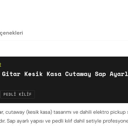
eçenekleri
I
Gitar Kesik Kasa Cutaway Sap Ayar
PEDLI KILIF
ar
, cutaway (kesik kasa) tasarımı ve dahili elektro pick
 Sap ayarlı yapısı ve pedli kılıf dahil setiyle profesyonel