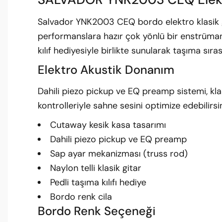
Salvador YNK2003 CEQ bordo elektro klasik g
performanslara hazır çok yönlü bir enstrüman
kılıf hediyesiyle birlikte sunularak taşıma sıra
Elektro Akustik Donanım
Dahili piezo pickup ve EQ preamp sistemi, klas
kontrolleriyle sahne sesini optimize edebilirsin
Cutaway kesik kasa tasarımı
Dahili piezo pickup ve EQ preamp
Sap ayar mekanizması (truss rod)
Naylon telli klasik gitar
Pedli taşıma kılıfı hediye
Bordo renk cila
Bordo Renk Seçeneği