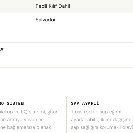
Pedli Kılıf Dahil
Salvador
ar
RO SISTEM
SAP AYARLI
pickup ve EQ sistemi, gitarı
Truss rod ile sap eğimi
an amfiye veya ses
ayarlanabilir; iklim değişiml
ine bağlamanıza olanak
sap sağlığını korumak kolayl