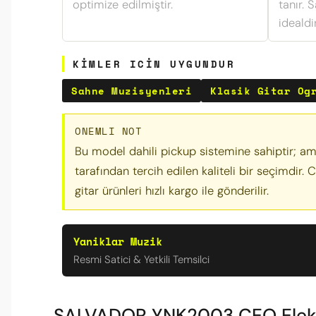
optimize edilmiştir.
tanır. 
idealdir
KIMLER ICIN UYGUNDUR
Sahne Muzisyenleri
Klasik Gitar Og
ONEMLI NOT
Bu model dahili pickup sistemine sahiptir; amfi
tarafından tercih edilen kaliteli bir seçimdir. 
gitar ürünleri hızlı kargo ile gönderilir.
Yaniklar Muzik
Resmi Satici & Yetkili Temsilci
SALVADOR YNK2003 CEQ Elektro K