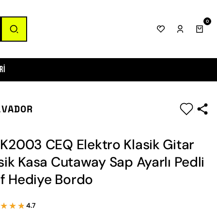
0
ri
LVADOR
|
K2003 CEQ Elektro Klasik Gitar
sik Kasa Cutaway Sap Ayarlı Pedli
lıf Hediye Bordo
★★★
★★★
4.7