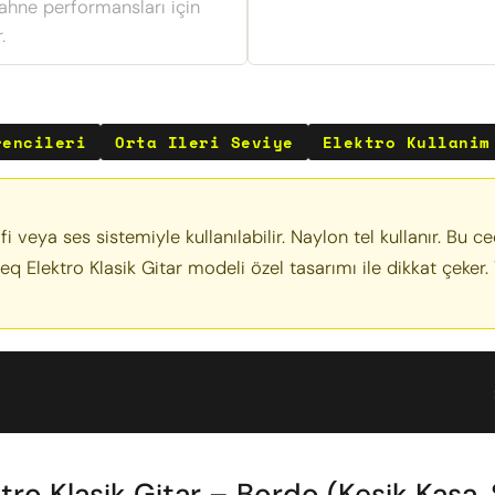
Sahne performansları için
.
rencileri
Orta Ileri Seviye
Elektro Kullanim
 veya ses sistemiyle kullanılabilir. Naylon tel kullanır. Bu ce
Ceq Elektro Klasik Gitar modeli özel tasarımı ile dikkat çeker.
lasik Gitar – Bordo (Kesik Kasa, Sap