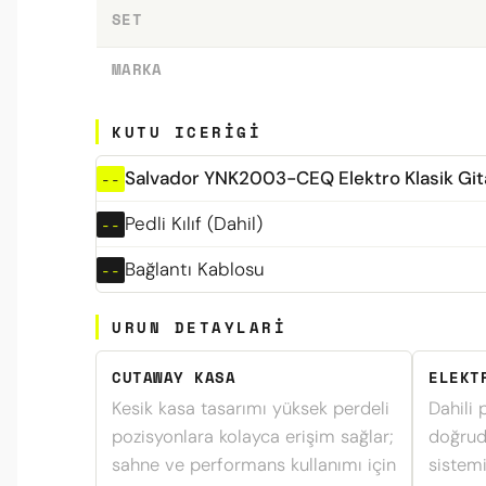
SET
MARKA
KUTU ICERIGI
Salvador YNK2003-CEQ Elektro Klasik Git
Pedli Kılıf (Dahil)
Bağlantı Kablosu
URUN DETAYLARI
CUTAWAY KASA
ELEKT
Kesik kasa tasarımı yüksek perdeli
Dahili 
pozisyonlara kolayca erişim sağlar;
doğrud
sahne ve performans kullanımı için
sistem