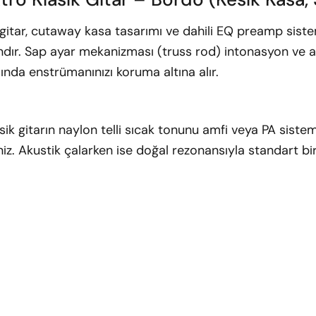
itar, cutaway kasa tasarımı ve dahili EQ preamp sist
dır. Sap ayar mekanizması (truss rod) intonasyon ve aks
sında enstrümanınızı koruma altına alır.
ik gitarın naylon telli sıcak tonunu amfi veya PA sistem
iz. Akustik çalarken ise doğal rezonansıyla standart bir k