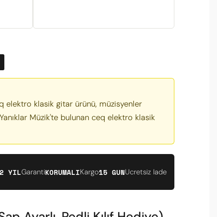
q elektro klasik gitar ürünü, müzisyenler
 Yanıklar Müzik'te bulunan ceq elektro klasik
2 YIL
KORUMALI
15 GUN
Garanti
Kargo
Ucretsiz Iade
 Ayarlı, Pedli Kılıf Hediye)