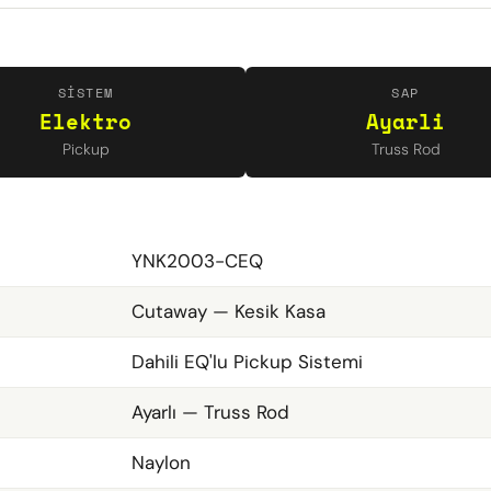
SISTEM
SAP
Elektro
Ayarli
Pickup
Truss Rod
YNK2003-CEQ
Cutaway — Kesik Kasa
Dahili EQ'lu Pickup Sistemi
Ayarlı — Truss Rod
Naylon