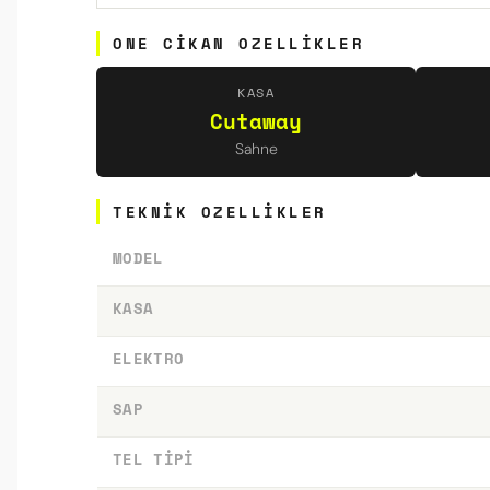
ONE CIKAN OZELLIKLER
KASA
Cutaway
Sahne
TEKNIK OZELLIKLER
MODEL
KASA
ELEKTRO
SAP
TEL TIPI