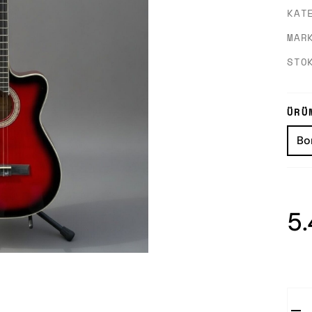
KAT
MAR
STO
ÜRÜ
5