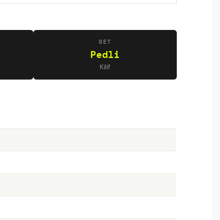
SET
Pedli
Kilif