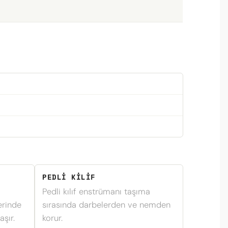
PEDLI KILIF
Pedli kılıf enstrümanı taşıma
erinde
sırasında darbelerden ve nemden
aşır.
korur.