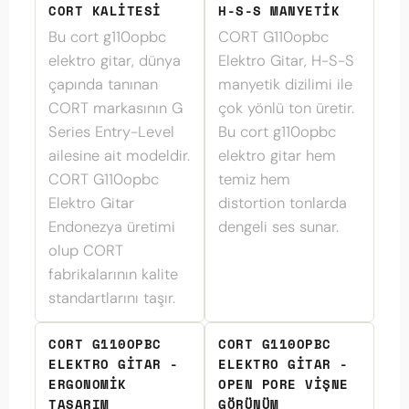
CORT KALITESI
H-S-S MANYETIK
Bu cort g110opbc
CORT G110opbc
elektro gitar, dünya
Elektro Gitar, H-S-S
çapında tanınan
manyetik dizilimi ile
CORT markasının G
çok yönlü ton üretir.
Series Entry-Level
Bu cort g110opbc
ailesine ait modeldir.
elektro gitar hem
CORT G110opbc
temiz hem
Elektro Gitar
distortion tonlarda
Endonezya üretimi
dengeli ses sunar.
olup CORT
fabrikalarının kalite
standartlarını taşır.
CORT G110OPBC
CORT G110OPBC
ELEKTRO GITAR -
ELEKTRO GITAR -
ERGONOMIK
OPEN PORE VIŞNE
TASARIM
GÖRÜNÜM