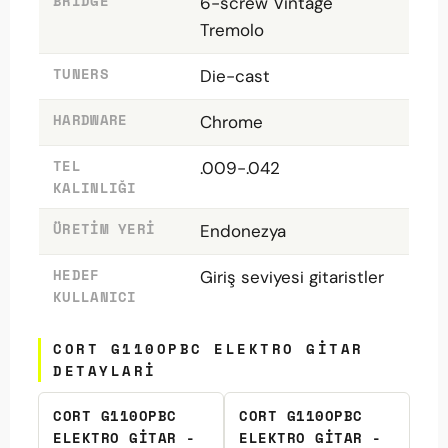
BRIDGE
6-screw Vintage
Tremolo
TUNERS
Die-cast
HARDWARE
Chrome
TEL
.009-.042
KALINLIĞI
ÜRETIM YERI
Endonezya
HEDEF
Giriş seviyesi gitaristler
KULLANICI
CORT G110OPBC ELEKTRO GITAR
DETAYLARI
CORT G110OPBC
CORT G110OPBC
ELEKTRO GITAR -
ELEKTRO GITAR -