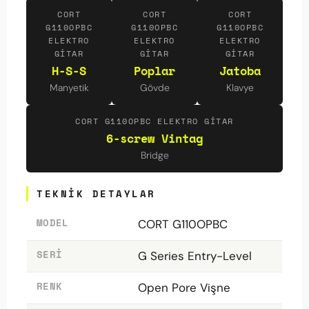
CORT
CORT
CORT
G110OPBC
G110OPBC
G110OPBC
ELEKTRO
ELEKTRO
ELEKTRO
GITAR
GITAR
GITAR
H-S-S
Poplar
Jatoba
Manyetik
Gövde
Klavye
CORT G110OPBC ELEKTRO GITAR
6-screw Vintag
Bridge
TEKNIK DETAYLAR
MODEL
CORT G110OPBC
SERI
G Series Entry-Level
RENK
Open Pore Vişne