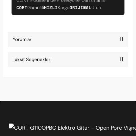
CORT Modellerinde Profesyonel Danismanlik
CORT
HIZLI
ORIJINAL
Garantili
Kargo
Urun
Yorumlar
Taksit Seçenekleri
Bu ürüne ilk yorumu siz yapın!
Yorum Yaz