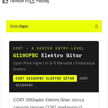
Tavsiye Et
Paylaş
Ürün Bilgisi
CORT — G SERIES ENTRY-LEVEL
G110OPBC
Elektro Gitar
Open Pore Vişne | H-S-S Manyetik | Endonezya
Üretimi
CORT G110OPBC ELEKTRO GITAR
CORT
G110OPBC
CORT G110opbc Elektro Gitar
, dünya
çapında tanınan CORT markasının G