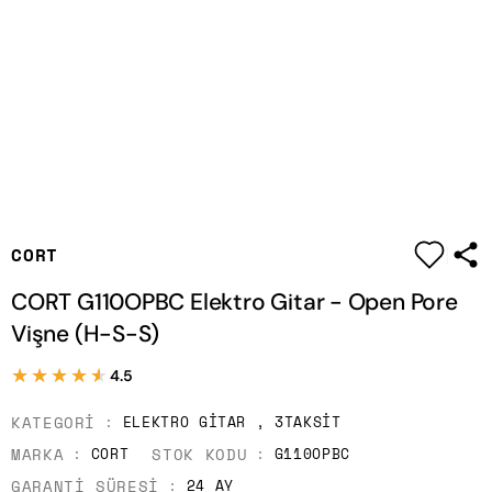
|
CORT
CORT G110OPBC Elektro Gitar - Open Pore
Vişne (H-S-S)
★★★★★
★★★★★
4.5
KATEGORI
ELEKTRO GITAR
,
3TAKSIT
MARKA
STOK KODU
CORT
G110OPBC
GARANTI SÜRESI
24 AY