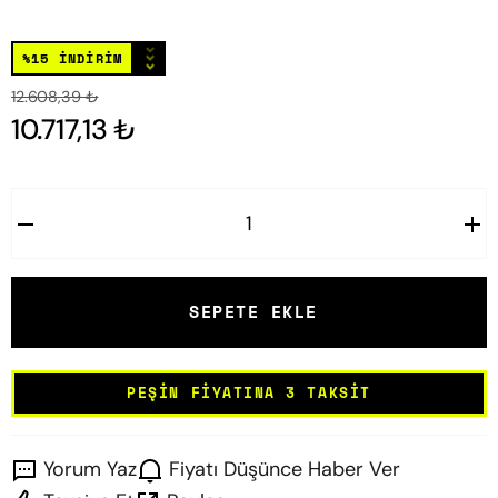
⌄
⌄
%15 İNDİRİM
⌄
12.608,39 ₺
10.717,13 ₺
SEPETE EKLE
PEŞIN FIYATINA 3 TAKSIT
Yorum Yaz
Fiyatı Düşünce Haber Ver