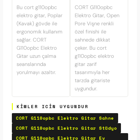
Bu cort g110opbc
CORT G110opbc
elektro gitar, Poplar
Elektro Gitar, Open
(Kavak) gövde ile
Pore Vişne renkli
ergonomik kullanım
özel finishi ile
sağlar. CORT
sahnede dikkat
G110opbc Elektro
çeker. Bu cort
Gitar uzun çalma
g110opbc elektro
seanslarında
gitar zarif
yorulmayı azaltır.
tasarımıyla her
tarzda gitariste
uygundur.
KIMLER ICIN UYGUNDUR
CORT G110opbc Elektro Gitar Sahne
CORT G110opbc Elektro Gitar Stüdyo
CORT G110opbc Elektro Gitar Ev