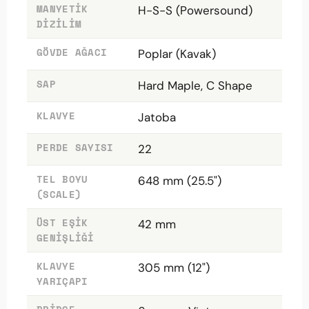
MANYETIK
H-S-S (Powersound)
DIZILIM
GÖVDE AĞACI
Poplar (Kavak)
SAP
Hard Maple, C Shape
KLAVYE
Jatoba
PERDE SAYISI
22
TEL BOYU
648 mm (25.5")
(SCALE)
ÜST EŞIK
42 mm
GENIŞLIĞI
KLAVYE
305 mm (12")
YARIÇAPI