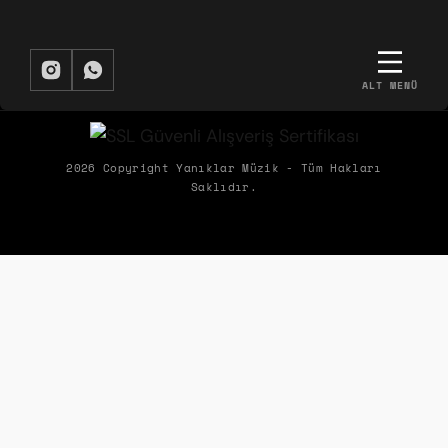
ALT MENÜ
BIZDEN HABERDAR OLMAK İSTER MISIN?
Biz Yanıklar Müzik olarak, müziğin gücüyle şirketlerin hem ekipleriyle
2026 Copyright Yanıklar Müzik - Tüm Hakları
Saklıdır.
hem de müşterileriyle kurduğu etkileşimleri dönüştürerek ortaya
çıkan olumlu etkileri paylaşıyoruz.
ÜYELIK
KURUMSAL