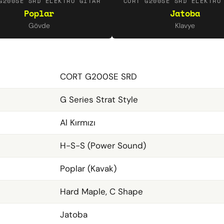
G200SE SRD ELEKTRO GITAR
CORT G200SE SRD ELEKTRO
Poplar
Jatoba
Gövde
Klavye
CORT G200SE SRD
G Series Strat Style
Al Kırmızı
H-S-S (Power Sound)
Poplar (Kavak)
Hard Maple, C Shape
Jatoba