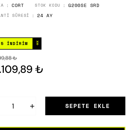
CORT
G200SE SRD
KA
STOK KODU
24 AY
ANTI SÜRESI
⌄
⌄
⌄
15 İNDİRİM
99,88 ₺
.109,89 ₺
SEPETE EKLE