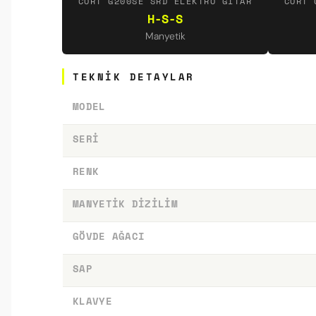
CORT G200SE SRD ELEKTRO GITAR
CORT 
H-S-S
Manyetik
TEKNIK DETAYLAR
MODEL
SERI
RENK
MANYETIK DIZILIM
GÖVDE AĞACI
SAP
KLAVYE