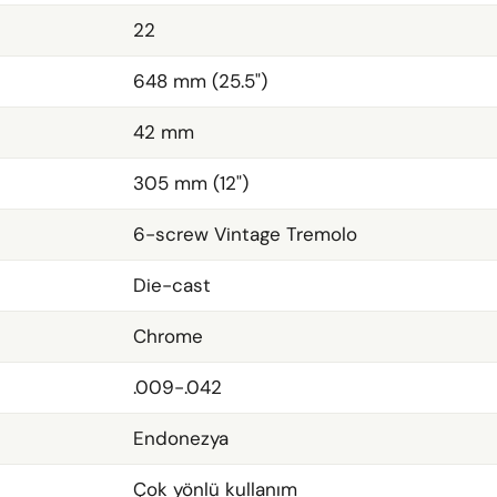
22
648 mm (25.5")
42 mm
305 mm (12")
6-screw Vintage Tremolo
Die-cast
Chrome
.009-.042
Endonezya
Çok yönlü kullanım