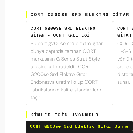
CORT G200SE SRD ELEKTRO GITAR 
CORT G200SE SRD ELEKTRO
CORT 
GITAR - CORT KALITESI
GITAR
Bu cort g200se srd elektro gitar,
CORT G
dünya çapında tanınan CORT
H-S-S m
markasının G Series Strat Style
yönlü t
ailesine ait modeldir. CORT
srd el
G200se Srd Elektro Gitar
distort
Endonezya üretimi olup CORT
sunar.
fabrikalarının kalite standartlarını
taşır.
KIMLER ICIN UYGUNDUR
CORT G200se Srd Elektro Gitar Sahne