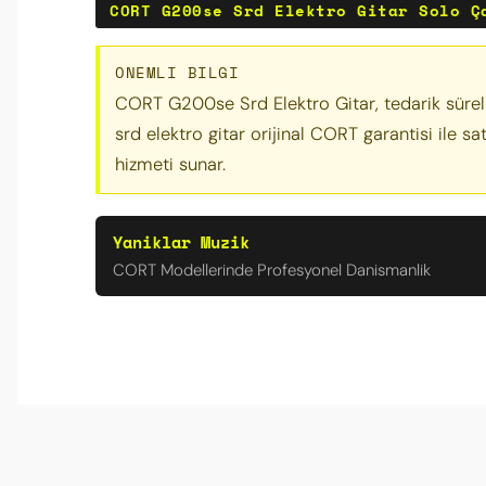
CORT G200se Srd Elektro Gitar Solo Ç
ONEMLI BILGI
CORT G200se Srd Elektro Gitar, tedarik süreli
srd elektro gitar orijinal CORT garantisi ile
hizmeti sunar.
Yaniklar Muzik
CORT Modellerinde Profesyonel Danismanlik