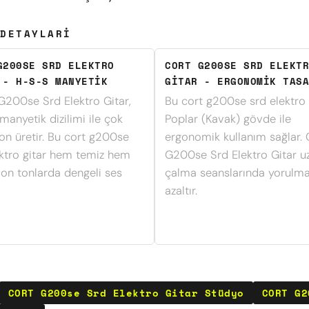
DETAYLARI
G200SE SRD ELEKTRO
CORT G200SE SRD ELEKTR
 - H-S-S MANYETIK
GITAR - ERGONOMIK TASA
200se Srd Elektro Gitar,
Bu cort g200se srd elektro g
anyetik dizilimi ile çok
Poplar (Kavak) gövde ile
on üretir. Bu cort g200se
ergonomik kullanım sağlar.
ektro gitar hem temiz hem
G200se Srd Elektro Gitar u
ion tonlarda dengeli ses
çalma seanslarında yorulma
azaltır.
CORT G200se Srd Elektro Gitar Stüdyo
CORT G2