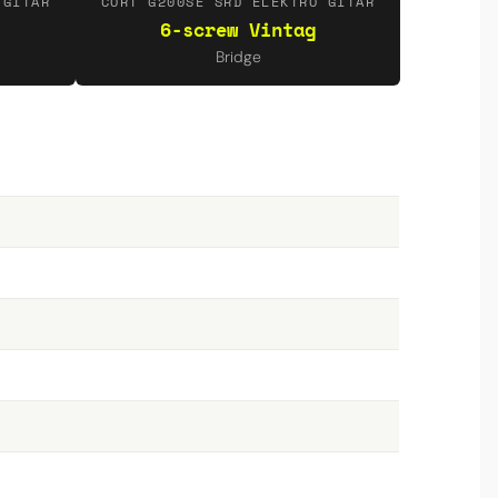
 GITAR
CORT G200SE SRD ELEKTRO GITAR
6-screw Vintag
Bridge