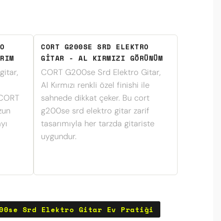
O
CORT G200SE SRD ELEKTRO
RIM
GITAR - AL KIRMIZI GÖRÜNÜM
itar,
CORT G200se Srd Elektro Gitar,
Al Kırmızı renkli özel finishi ile
 CORT
sahnede dikkat çeker. Bu cort
zun
g200se srd elektro gitar zarif
yı
tasarımıyla her tarzda gitariste
uygundur.
00se Srd Elektro Gitar Ev Pratiği