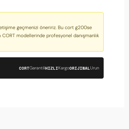
letişime geçmenizi öneririz. Bu cort g200se
 tüm CORT modellerinde profesyonel danışmanlık
CORT
HIZLI
ORIJINAL
Garantili
Kargo
Urun