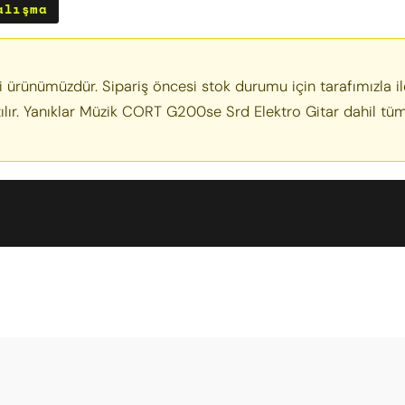
alışma
 ürünümüzdür. Sipariş öncesi stok durumu için tarafımızla i
 satılır. Yanıklar Müzik CORT G200se Srd Elektro Gitar dahil
Bu ürüne ilk yorumu siz yapın!