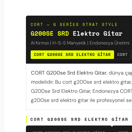
CORT — G SERIES STRAT STYLE
G200SE SRD
Elektro Gitar
Al Kırmızı | H-S-S Manyetik | Endonezya Üretimi
CORT G200SE SRD ELEKTRO GITAR
CORT
CORT G200se Srd Elektro Gitar
, dünya çap
modelidir. Bu cort g200se srd elektro gitar, 
G200se Srd Elektro Gitar, Endonezya CORT fa
g200se srd elektro gitar ile profesyonel ses 
CORT G200SE SRD ELEKTRO GITAR 