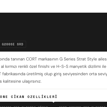
G200SE SRD
ında tanınan CORT markasının G Series Strat Style ailesin
al kırmızı renkli özel finishi ve H-S-S manyetik dizilimi il
brikasında üretilmiş olup giriş seviyesinden orta seviye
kalitesine ulaşırsınız.
ONE CIKAN OZELLIKLERI