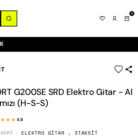
0
ri
RT
|
RT G200SE SRD Elektro Gitar - Al
rmızı (H-S-S)
★★★
★★★
4.8
ELEKTRO GITAR
,
3TAKSIT
EGORI