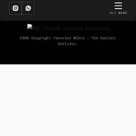
ALT MENÜ
BIZDEN HABERDAR OLMAK İSTER MISIN?
Biz Yanıklar Müzik olarak, müziğin gücüyle şirketlerin hem ekipleriyle
2026 Copyright Yanıklar Müzik - Tüm Hakları
Saklıdır.
hem de müşterileriyle kurduğu etkileşimleri dönüştürerek ortaya
çıkan olumlu etkileri paylaşıyoruz.
ÜYELIK
KURUMSAL