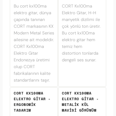
Bu cort kx100ma
CORT Kx100ma
elektro gitar, dünya
Elektro Gitar, H-H
çapında tanınan
manyetik dizilimi ile
CORT markasının KX
çok yönlü ton üretir.
Modern Metal Series
Bu cort kx100ma
ailesine ait modeldir.
elektro gitar hem
CORT Kx100ma
temiz hem
Elektro Gitar
distortion tonlarda
Endonezya üretimi
dengeli ses sunar.
olup CORT
fabrikalarının kalite
standartlarını taşır.
CORT KX100MA
CORT KX100MA
ELEKTRO GITAR -
ELEKTRO GITAR -
ERGONOMIK
METALIK KÜL
TASARIM
MAVISI GÖRÜNÜM