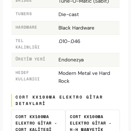
BRIDGE
Tune-O-Matic (Sabit)
TUNERS
Die-cast
HARDWARE
Black Hardware
TEL
.010-.046
KALINLIĞI
ÜRETIM YERI
Endonezya
HEDEF
Modern Metal ve Hard
KULLANICI
Rock
CORT KX100MA ELEKTRO GITAR
DETAYLARI
CORT KX100MA
CORT KX100MA
ELEKTRO GITAR -
ELEKTRO GITAR -
CORT KALITESI
H-H MANYETIK