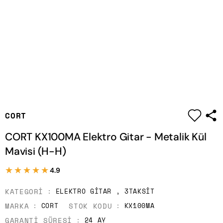
|
CORT
CORT KX100MA Elektro Gitar - Metalik Kül
Mavisi (H-H)
★★★★★
★★★★★
4.9
KATEGORI
ELEKTRO GITAR
,
3TAKSIT
MARKA
STOK KODU
CORT
KX100MA
GARANTI SÜRESI
24 AY