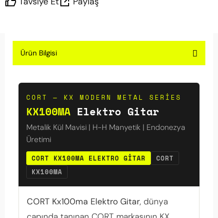
Tavsiye Et
Paylaş
Ürün Bilgisi
CORT — KX MODERN METAL SERIES
KX100MA
Elektro Gitar
Metalik Kül Mavisi | H-H Manyetik | Endonezya
Üretimi
CORT KX100MA ELEKTRO GITAR
CORT
KX100MA
CORT Kx100ma Elektro Gitar
, dünya
çapında tanınan CORT markasının KX