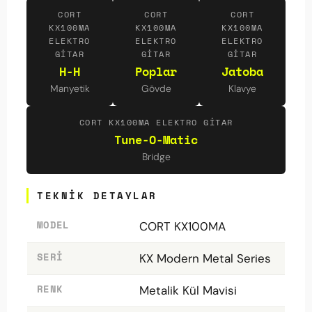
CORT
CORT
CORT
KX100MA
KX100MA
KX100MA
ELEKTRO
ELEKTRO
ELEKTRO
GITAR
GITAR
GITAR
H-H
Poplar
Jatoba
Manyetik
Gövde
Klavye
CORT KX100MA ELEKTRO GITAR
Tune-O-Matic
Bridge
TEKNIK DETAYLAR
MODEL
CORT KX100MA
SERI
KX Modern Metal Series
RENK
Metalik Kül Mavisi