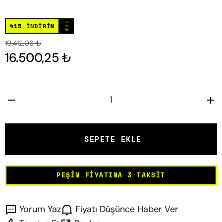
⌄
⌄
⌄
%15 İNDİRİM
19.412,06 ₺
16.500,25 ₺
SEPETE EKLE
PEŞIN FIYATINA 3 TAKSIT
Yorum Yaz
Fiyatı Düşünce Haber Ver