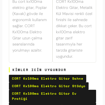
Bu cort kx100ma
CORT Kx100ma
elektro gitar, Poplar
Elektro Gitar, Metalik
(Kavak) gövde ile
Kül Mavisi renkli özel
ergonomik kullanım
finishi ile sahnede
sağlar. CORT
dikkat çeker. Bu cort
Kx100ma Elektro
kx100ma elektro
Gitar uzun çalma
gitar zarif
seanslarında
tasarımıyla her
yorulmayı azaltır.
tarzda gitariste
uygundur.
KIMLER ICIN UYGUNDUR
CORT Kx100ma Elektro Gitar Sahne
CORT Kx100ma Elektro Gitar Stüdyo
CORT Kx100ma Elektro Gitar Ev
Pratiği