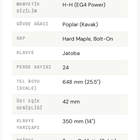
MANYETIK
H-H (EG4 Power)
DIZILIM
GÖVDE AĞACI
Poplar (Kavak)
SAP
Hard Maple, Bolt-On
KLAVYE
Jatoba
PERDE SAYISI
24
TEL BOYU
648 mm (25.5")
(SCALE)
ÜST EŞIK
42 mm
GENIŞLIĞI
KLAVYE
350 mm (14")
YARIÇAPI