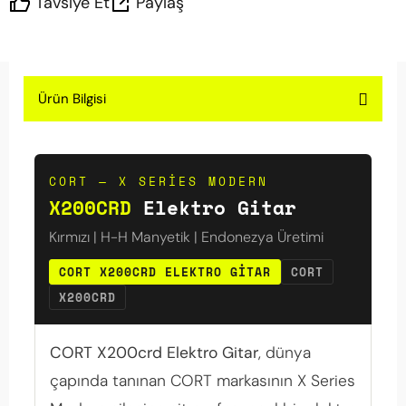
Tavsiye Et
Paylaş
Ürün Bilgisi
CORT — X SERIES MODERN
X200CRD
Elektro Gitar
Kırmızı | H-H Manyetik | Endonezya Üretimi
CORT X200CRD ELEKTRO GITAR
CORT
X200CRD
CORT X200crd Elektro Gitar
, dünya
çapında tanınan CORT markasının X Series