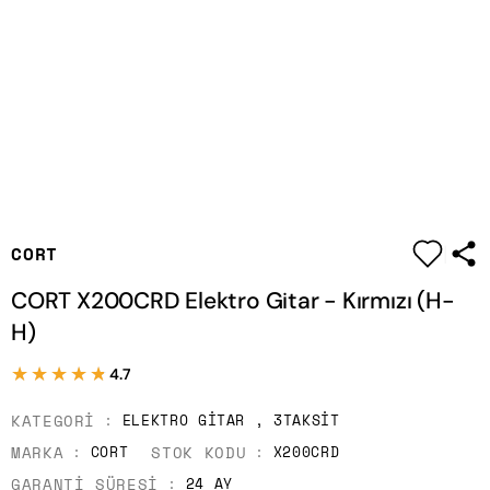
|
CORT
CORT X200CRD Elektro Gitar - Kırmızı (H-
H)
★★★★★
★★★★★
4.7
KATEGORI
ELEKTRO GITAR
,
3TAKSIT
MARKA
STOK KODU
CORT
X200CRD
GARANTI SÜRESI
24 AY