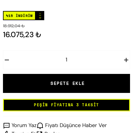
⌄
⌄
⌄
%15 İNDİRİM
18.912,04 ₺
16.075,23 ₺
SEPETE EKLE
PEŞIN FIYATINA 3 TAKSIT
Yorum Yaz
Fiyatı Düşünce Haber Ver