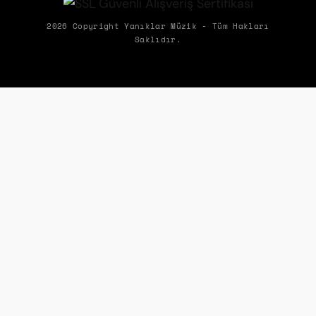
Biz Yanıklar Müzik olarak, müziğin gücüyle şirketlerin hem ekipleriyle
2026 Copyright Yanıklar Müzik - Tüm Hakları
Saklıdır.
hem de müşterileriyle kurduğu etkileşimleri dönüştürerek ortaya
çıkan olumlu etkileri paylaşıyoruz.
ÜYELIK
KURUMSAL
ALIŞVERIŞ