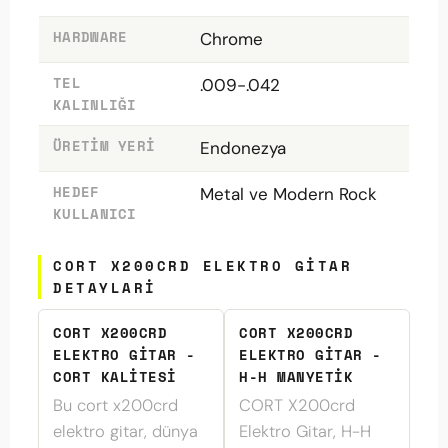
HARDWARE
Chrome
TEL
.009-.042
KALINLIĞI
ÜRETIM YERI
Endonezya
HEDEF
Metal ve Modern Rock
KULLANICI
CORT X200CRD ELEKTRO GITAR
DETAYLARI
CORT X200CRD
CORT X200CRD
ELEKTRO GITAR -
ELEKTRO GITAR -
CORT KALITESI
H-H MANYETIK
Bu cort x200crd
CORT X200crd
elektro gitar, dünya
Elektro Gitar, H-H