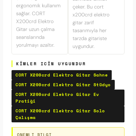
ergonomik kullanım
çeker. Bu cort
sağlar. CORT
x200crd elektro
X200crd Elektro
gitar zarif
Gitar uzun çalma
tasarımıyla her
seanslarında
tarzda gitariste
yorulmayı azaltır.
uygundur.
KIMLER ICIN UYGUNDUR
CORT X200crd Elektro Gitar Sahne
CORT X200crd Elektro Gitar Stüdyo
CORT X200crd Elektro Gitar Ev
Pratiği
CORT X200crd Elektro Gitar Solo
Çalışma
ONEMLI BILGI