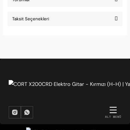
Taksit Seçenekleri
Bu ürüne ilk yorumu siz yapın!
Yorum Yaz
ALT MENÜ
BIZDEN HABERDAR OLMAK İSTER MISIN?