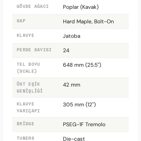
GÖVDE AĞACI
Poplar (Kavak)
SAP
Hard Maple, Bolt-On
KLAVYE
Jatoba
PERDE SAYISI
24
TEL BOYU
648 mm (25.5")
(SCALE)
ÜST EŞIK
42 mm
GENIŞLIĞI
KLAVYE
305 mm (12")
YARIÇAPI
BRIDGE
PSEG-1F Tremolo
TUNERS
Die-cast