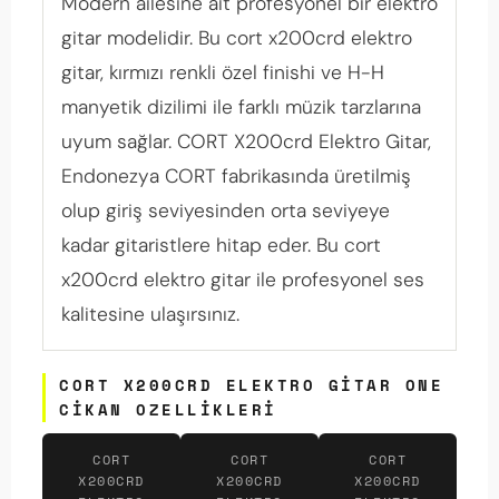
Modern ailesine ait profesyonel bir elektro
gitar modelidir. Bu cort x200crd elektro
gitar, kırmızı renkli özel finishi ve H-H
manyetik dizilimi ile farklı müzik tarzlarına
uyum sağlar. CORT X200crd Elektro Gitar,
Endonezya CORT fabrikasında üretilmiş
olup giriş seviyesinden orta seviyeye
kadar gitaristlere hitap eder. Bu cort
x200crd elektro gitar ile profesyonel ses
kalitesine ulaşırsınız.
CORT X200CRD ELEKTRO GITAR ONE
CIKAN OZELLIKLERI
CORT
CORT
CORT
X200CRD
X200CRD
X200CRD