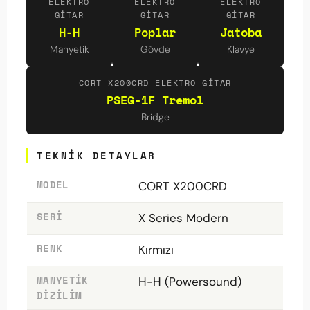
ELEKTRO
ELEKTRO
ELEKTRO
GITAR
GITAR
GITAR
H-H
Poplar
Jatoba
Manyetik
Gövde
Klavye
CORT X200CRD ELEKTRO GITAR
PSEG-1F Tremol
Bridge
TEKNIK DETAYLAR
MODEL
CORT X200CRD
SERI
X Series Modern
RENK
Kırmızı
MANYETIK
H-H (Powersound)
DIZILIM