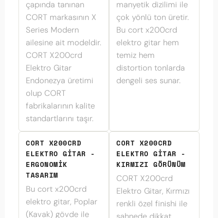
çapında tanınan
manyetik dizilimi ile
CORT markasının X
çok yönlü ton üretir.
Series Modern
Bu cort x200crd
ailesine ait modeldir.
elektro gitar hem
CORT X200crd
temiz hem
Elektro Gitar
distortion tonlarda
Endonezya üretimi
dengeli ses sunar.
olup CORT
fabrikalarının kalite
standartlarını taşır.
CORT X200CRD
CORT X200CRD
ELEKTRO GITAR -
ELEKTRO GITAR -
ERGONOMIK
KIRMIZI GÖRÜNÜM
TASARIM
CORT X200crd
Bu cort x200crd
Elektro Gitar, Kırmızı
elektro gitar, Poplar
renkli özel finishi ile
(Kavak) gövde ile
sahnede dikkat