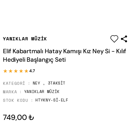
|
YANIKLAR MÜZIK
Elif Kabartmalı Hatay Kamışı Kız Ney Si - Kılıf
Hediyeli Başlangıç Seti
★★★★★
★★★★★
4.7
KATEGORI
NEY
,
3TAKSIT
MARKA
YANIKLAR MÜZIK
STOK KODU
HTYKNY-SI-ELF
749,00 ₺