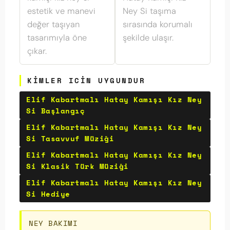
estetik ve manevi
Ney Si taşıma
değer taşıyan
sırasında korumalı
tasarımıyla öne
şekilde ulaşır.
çıkar.
KIMLER ICIN UYGUNDUR
Elif Kabartmalı Hatay Kamışı Kız Ney
Si Başlangıç
Elif Kabartmalı Hatay Kamışı Kız Ney
Si Tasavvuf Müziği
Elif Kabartmalı Hatay Kamışı Kız Ney
Si Klasik Türk Müziği
Elif Kabartmalı Hatay Kamışı Kız Ney
Si Hediye
NEY BAKIMI