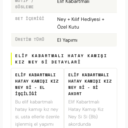
MOTIF /
Elif Kabartmalı
SÜSLEME
SET İÇERIĞI
Ney + Kılıf Hediyesi +
Özel Kutu
ÜRETIM TÜRÜ
El Yapımı
ELIF KABARTMALI HATAY KAMIŞI
KIZ NEY SI DETAYLARI
ELIF KABARTMALI
ELIF KABARTMALI
HATAY KAMIŞI KIZ
HATAY KAMIŞI KIZ
NEY SI - EL
NEY SI - SI
İŞÇILIĞI
AKORT
Bu elif kabartmalı
Elif Kabartmalı
hatay kamışı kız ney
Hatay Kamışı Kız
si, usta ellerle özenle
Ney Si Si (Bb)
işlenmiş el yapımı
akordunda