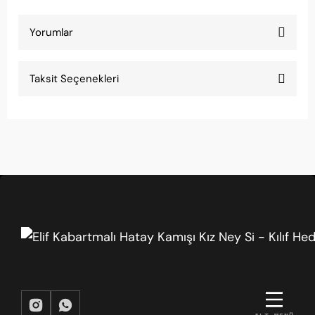
Yorumlar
Taksit Seçenekleri
Yanıklar Müzik profesyonelliği
Yanıklar Müzik'ten sipariş ettim, özenle
paketlenerek geldi. Elif Kabartmalı Hatay Kamışı
Kız Ney kaliteli bir ürün.
İzzet Emre Arı | 29/03/2026
Başlangıç için ideal
Ney çalmaya yeni başlayanlar için bu set çok