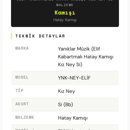
MALZEME
Kamışı
Hatay Kamışı
TEKNIK DETAYLAR
MARKA
Yanıklar Müzik (Elif
Kabartmalı Hatay Kamışı
Kız Ney Si)
MODEL
YNK-NEY-ELİF
TIP
Kız Ney
AKORT
Si (Bb)
MALZEME
Hatay Kamışı