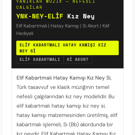
YANIKLAR MUZIK — NEFESLI
CALGILAR
YNK-NEY-ELİF
Kız Ney
Elif Kabartmalı | Hatay Kamışı | Si Akort | Kılıf
Hediyeli
ELIF KABARTMALI HATAY KAMIŞI KIZ
NEY SI
ELIF KABARTMALI
SI AKORT
Elif Kabartmalı Hatay Kamışı Kız Ney Si
,
Türk tasavvuf ve klasik müziğinin temel
nefesli çalgılarından kız ney modelidir. Bu
elif kabartmalı hatay kamışı kız ney si,
hatay kamışı malzemesinden üretilmiş, elif
kabartmalı işlemeli, Si (Bb) akordunda bir
kız neydir. Elif Kabartmalı Hatay Kamışı Kız