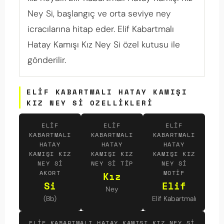
Ney Si, başlangıç ve orta seviye ney
icracılarına hitap eder. Elif Kabartmalı
Hatay Kamışı Kız Ney Si özel kutusu ile
gönderilir.
ELIF KABARTMALI HATAY KAMIŞI
KIZ NEY SI OZELLIKLERI
ELIF
ELIF
ELIF
KABARTMALI
KABARTMALI
KABARTMALI
HATAY
HATAY
HATAY
KAMIŞI KIZ
KAMIŞI KIZ
KAMIŞI KIZ
NEY SI
NEY SI TIP
NEY SI
AKORT
MOTIF
Kız
Si
Elif
Ney
(Bb)
Elif Kabartmalı
ELIF KABARTMALI HATAY KAMIŞI KIZ NEY SI