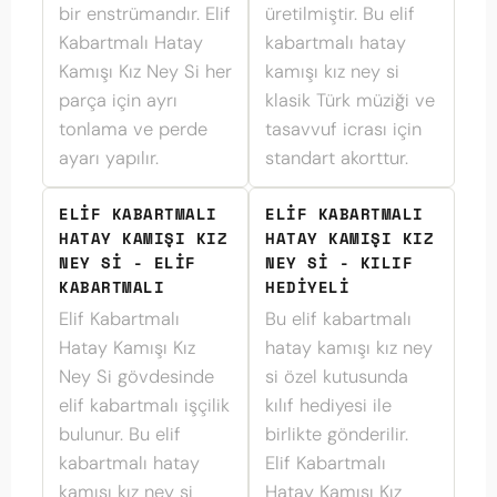
bir enstrümandır. Elif
üretilmiştir. Bu elif
Kabartmalı Hatay
kabartmalı hatay
Kamışı Kız Ney Si her
kamışı kız ney si
parça için ayrı
klasik Türk müziği ve
tonlama ve perde
tasavvuf icrası için
ayarı yapılır.
standart akorttur.
ELIF KABARTMALI
ELIF KABARTMALI
HATAY KAMIŞI KIZ
HATAY KAMIŞI KIZ
NEY SI - ELIF
NEY SI - KILIF
KABARTMALI
HEDIYELI
Elif Kabartmalı
Bu elif kabartmalı
Hatay Kamışı Kız
hatay kamışı kız ney
Ney Si gövdesinde
si özel kutusunda
elif kabartmalı işçilik
kılıf hediyesi ile
bulunur. Bu elif
birlikte gönderilir.
kabartmalı hatay
Elif Kabartmalı
kamışı kız ney si
Hatay Kamışı Kız