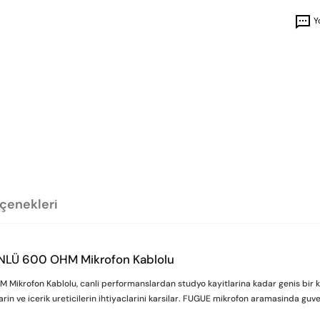
Y
eçenekleri
LÜ 600 OHM Mikrofon Kablolu
fon Kablolu, canli performanslardan studyo kayitlarina kadar genis bir kulla
in ve icerik ureticilerin ihtiyaclarini karsilar. FUGUE mikrofon aramasinda guveni