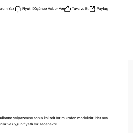
orum Yaz
Fiyatı Düşünce Haber Ver
Tavsiye Et
Paylaş
nim yelpazesine sahip kaliteli bir mikrofon modelidir. Net ses
lir ve uygun fiyatli bir secenektir.