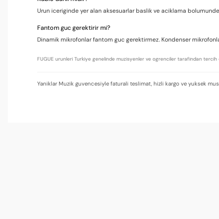
Urun iceriginde yer alan aksesuarlar baslik ve aciklama bolumunde b
Fantom guc gerektirir mi?
Dinamik mikrofonlar fantom guc gerektirmez. Kondenser mikrofonlar 
FUGUE urunleri Turkiye genelinde muzisyenler ve ogrenciler tarafindan tercih 
Yaniklar Muzik guvencesiyle faturali teslimat, hizli kargo ve yuksek mus
Fiyat performans
Değerine göre uygun fiyat.
Gamze Yilmaz | 29/03/2026
Dayanıklı