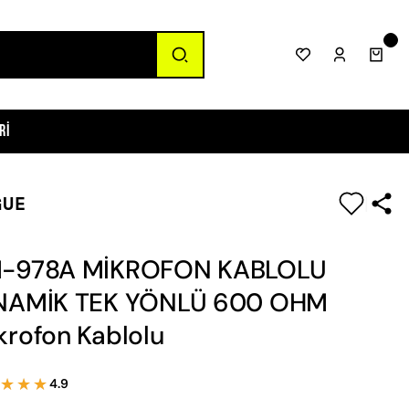
ri
GUE
|
-978A MİKROFON KABLOLU
NAMİK TEK YÖNLÜ 600 OHM
krofon Kablolu
★★★
★★★
4.9