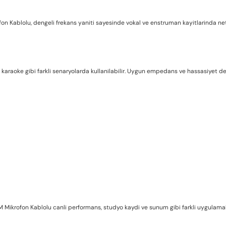
lolu, dengeli frekans yaniti sayesinde vokal ve enstruman kayitlarinda net s
karaoke gibi farkli senaryolarda kullanilabilir. Uygun empedans ve hassasiyet deg
fon Kablolu canli performans, studyo kaydi ve sunum gibi farkli uygulamalard