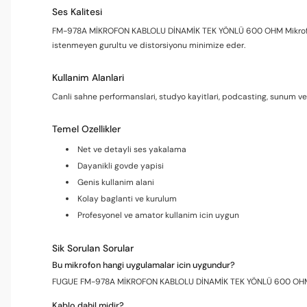
Ses Kalitesi
FM-978A MİKROFON KABLOLU DİNAMİK TEK YÖNLÜ 600 OHM Mikrofon Kab
istenmeyen gurultu ve distorsiyonu minimize eder.
Kullanim Alanlari
Canli sahne performanslari, studyo kayitlari, podcasting, sunum ve 
Temel Ozellikler
Net ve detayli ses yakalama
Dayanikli govde yapisi
Genis kullanim alani
Kolay baglanti ve kurulum
Profesyonel ve amator kullanim icin uygun
Sik Sorulan Sorular
Bu mikrofon hangi uygulamalar icin uygundur?
FUGUE FM-978A MİKROFON KABLOLU DİNAMİK TEK YÖNLÜ 600 OHM Mikro
Kablo dahil midir?