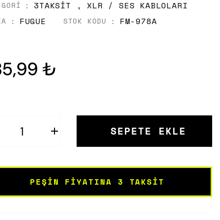
3TAKSIT
,
XLR / SES KABLOLARI
EGORI
FUGUE
FM-978A
KA
STOK KODU
85,99 ₺
SEPETE EKLE
PEŞIN FIYATINA 3 TAKSIT