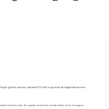
Düşük gürültü seviyesi, dayanıklı PVC kılıf ve güvenilir jak bağlantılarıyla hem
 paraziti minimize eder. Bu sayede enstrüman sinyali amfiye temiz ve kayıpsız