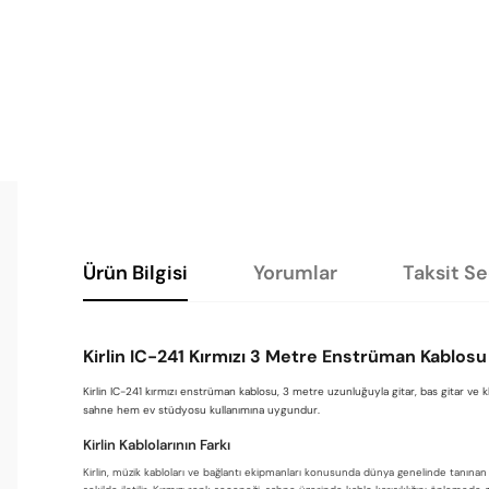
Ürün Bilgisi
Yorumlar
Taksit S
Kirlin IC-241 Kırmızı 3 Metre Enstrüman Kablosu 
Kirlin IC-241 kırmızı enstrüman kablosu, 3 metre uzunluğuyla gitar, bas gitar ve kl
sahne hem ev stüdyosu kullanımına uygundur.
Kirlin Kablolarının Farkı
Kirlin, müzik kabloları ve bağlantı ekipmanları konusunda dünya genelinde tanınan 