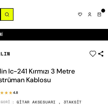
ri
RLIN
|
lin Ic-241 Kırmızı 3 Metre
strüman Kablosu
★★★
★★★
4.8
GITAR AKSESUARI
,
3TAKSIT
EGORI