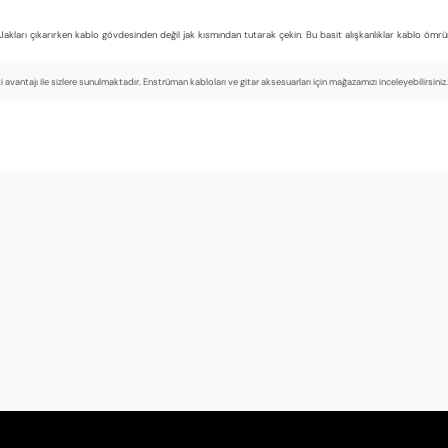
Jakları çıkarırken kablo gövdesinden değil jak kısmından tutarak çekin. Bu basit alışkanlıklar kablo ömrü
avantajı ile sizlere sunulmaktadır. Enstrüman kabloları ve gitar aksesuarları için mağazamızı inceleyebilirsiniz.