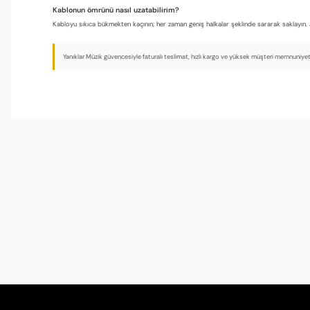
Kablonun ömrünü nasıl uzatabilirim?
Kabloyu sıkıca bükmekten kaçının; her zaman geniş halkalar şeklinde sararak saklayın. 
Yanıklar Müzik güvencesiyle faturalı teslimat, hızlı kargo ve yüksek müşteri memnuniyeti 
Jack girişleri sağlam
Kırılgan değil, sahnede çekip takma kolaylığı var.
İrem Koç | 29/03/2026
Renk güzel
Kırmızı tercih ettim, çok beğendim.
Ceren Sahin | 29/03/2026