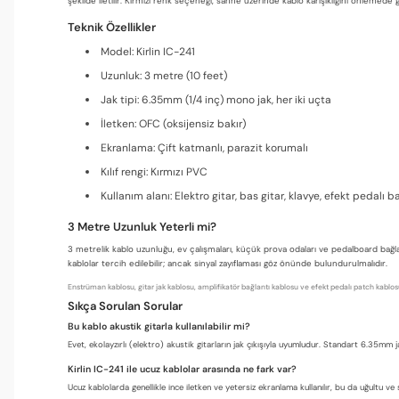
şekilde iletilir. Kırmızı renk seçeneği, sahne üzerinde kablo karışıklığını önlemede g
Teknik Özellikler
Model: Kirlin IC-241
Uzunluk: 3 metre (10 feet)
Jak tipi: 6.35mm (1/4 inç) mono jak, her iki uçta
İletken: OFC (oksijensiz bakır)
Ekranlama: Çift katmanlı, parazit korumalı
Kılıf rengi: Kırmızı PVC
Kullanım alanı: Elektro gitar, bas gitar, klavye, efekt pedalı b
3 Metre Uzunluk Yeterli mi?
3 metrelik kablo uzunluğu, ev çalışmaları, küçük prova odaları ve pedalboard bağlan
kablolar tercih edilebilir; ancak sinyal zayıflaması göz önünde bulundurulmalıdır.
Enstrüman kablosu, gitar jak kablosu, amplifikatör bağlantı kablosu ve efekt pedalı patch kablosu
Sıkça Sorulan Sorular
Bu kablo akustik gitarla kullanılabilir mi?
Evet, ekolayzırlı (elektro) akustik gitarların jak çıkışıyla uyumludur. Standart 6.35mm j
Kirlin IC-241 ile ucuz kablolar arasında ne fark var?
Ucuz kablolarda genellikle ince iletken ve yetersiz ekranlama kullanılır, bu da uğultu ve s