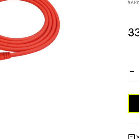
MAR
3
Y