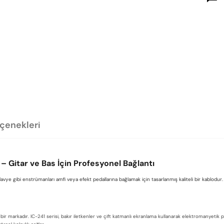
eçenekleri
– Gitar ve Bas İçin Profesyonel Bağlantı
avye gibi enstrümanları amfi veya efekt pedallarına bağlamak için tasarlanmış kaliteli bir kablodur. 
bir markadır. IC-241 serisi, bakır iletkenler ve çift katmanlı ekranlama kullanarak elektromanyetik