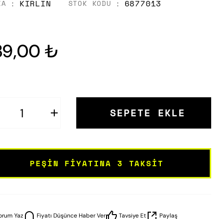
KIRLIN
6877013
KA
STOK KODU
39,00 ₺
SEPETE EKLE
PEŞIN FIYATINA 3 TAKSIT
orum Yaz
Fiyatı Düşünce Haber Ver
Tavsiye Et
Paylaş