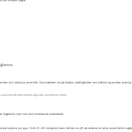
örsel kolaylık sağlar.
ağlantısı
tıları için oldukça yeterlidir. Kısa kablolar sinyal kaybını azalttığından ses kalitesi açısından ava
 seçimlerinde kablo kalitesi doğrudan ses kalitesini etkiler.
ak bağlantısı olan tüm enstrümanlarda kullanılabilir.
inyal kaybına yol açar. Kirlin IC-241 oksijensiz bakır iletken ve çift ekranlama ile temiz sinyal iletimi sağl