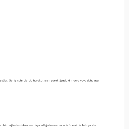
ntaj sağlar. Geniş sahnelerde hareket alanı gerektiğinde 6 metre veya daha uzun
ar. Jak bağlantı noktalarının dayanıklılığı da uzun vadede önemli bir fark yaratır.