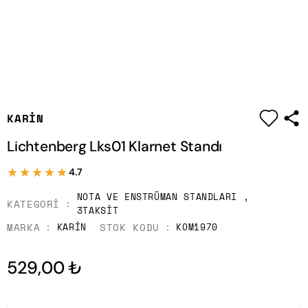
|
KARIN
Lichtenberg Lks01 Klarnet Standı
★★★★★
★★★★★
4.7
NOTA VE ENSTRÜMAN STANDLARI
,
KATEGORI
3TAKSIT
MARKA
STOK KODU
KARIN
KOM1970
529,00 ₺