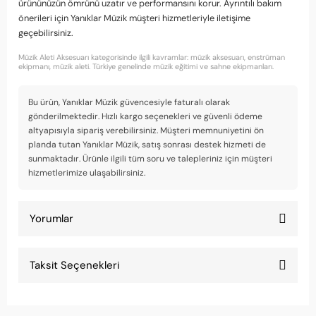
ürününüzün ömrünü uzatır ve performansını korur. Ayrıntılı bakım
önerileri için Yanıklar Müzik müşteri hizmetleriyle iletişime
geçebilirsiniz.
Müzik Aleti Aksesuarı kategorisinde ilgili kavramlar: müzik aksesuarı, enstrüman
ekipmanı, müzik aleti. Türkiye genelinde müzik eğitimi ve sahne ekipmanları.
Bu ürün, Yanıklar Müzik güvencesiyle faturalı olarak
gönderilmektedir. Hızlı kargo seçenekleri ve güvenli ödeme
altyapısıyla sipariş verebilirsiniz. Müşteri memnuniyetini ön
planda tutan Yanıklar Müzik, satış sonrası destek hizmeti de
sunmaktadır. Ürünle ilgili tüm soru ve talepleriniz için müşteri
hizmetlerimize ulaşabilirsiniz.
Yorumlar
Taksit Seçenekleri
Çok beğendim