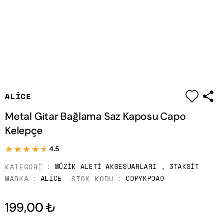
|
ALICE
Metal Gitar Bağlama Saz Kaposu Capo
Kelepçe
★★★★★
★★★★★
4.5
KATEGORI
MÜZIK ALETI AKSESUARLARI
,
3TAKSIT
MARKA
STOK KODU
ALICE
COPYKPOAO
199,00 ₺