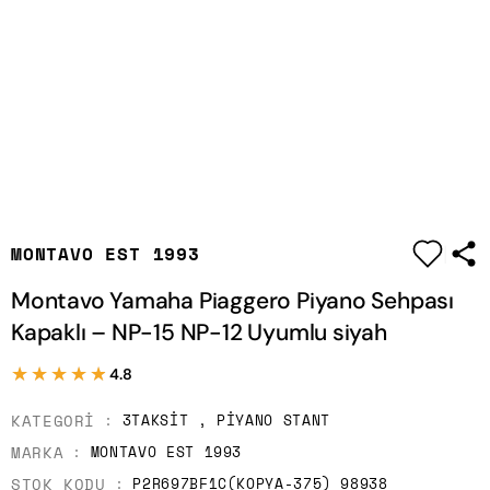
|
MONTAVO EST 1993
Montavo Yamaha Piaggero Piyano Sehpası
Kapaklı – NP-15 NP-12 Uyumlu siyah
★★★★★
★★★★★
4.8
KATEGORI
3TAKSIT
,
PIYANO STANT
MARKA
MONTAVO EST 1993
STOK KODU
P2R697BF1C(KOPYA-375)_98938