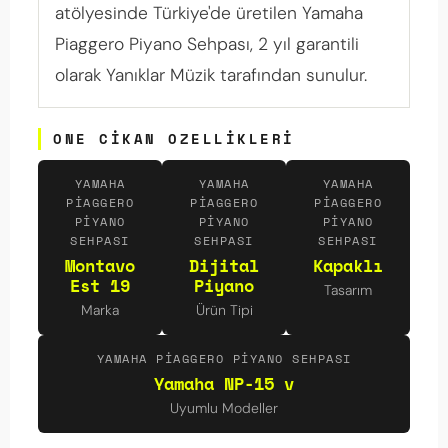
atölyesinde Türkiye'de üretilen Yamaha
Piaggero Piyano Sehpası, 2 yıl garantili
olarak Yanıklar Müzik tarafından sunulur.
ONE CIKAN OZELLIKLERI
YAMAHA
YAMAHA
YAMAHA
PIAGGERO
PIAGGERO
PIAGGERO
PIYANO
PIYANO
PIYANO
SEHPASI
SEHPASI
SEHPASI
Montavo
Dijital
Kapaklı
Est 19
Piyano
Tasarım
Marka
Ürün Tipi
YAMAHA PIAGGERO PIYANO SEHPASI
Yamaha NP-15 v
Uyumlu Modeller