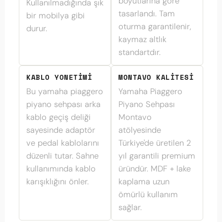
boyutlarına göre
Kullanılmadığında şık
tasarlandı. Tam
bir mobilya gibi
oturma garantilenir,
durur.
kaymaz altlık
standartdır.
KABLO YONETIMI
MONTAVO KALITESI
Bu yamaha piaggero
Yamaha Piaggero
piyano sehpası arka
Piyano Sehpası
kablo geçiş deliği
Montavo
sayesinde adaptör
atölyesinde
ve pedal kablolarını
Türkiye'de üretilen 2
düzenli tutar. Sahne
yıl garantili premium
kullanımında kablo
üründür. MDF + lake
karışıklığını önler.
kaplama uzun
ömürlü kullanım
sağlar.