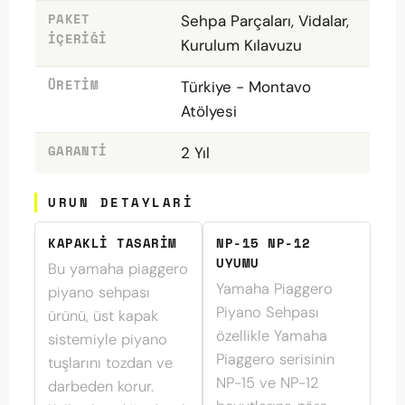
PAKET
Sehpa Parçaları, Vidalar,
İÇERIĞI
Kurulum Kılavuzu
ÜRETIM
Türkiye - Montavo
Atölyesi
GARANTI
2 Yıl
URUN DETAYLARI
KAPAKLI TASARIM
NP-15 NP-12
UYUMU
Bu yamaha piaggero
Yamaha Piaggero
piyano sehpası
Piyano Sehpası
ürünü, üst kapak
özellikle Yamaha
sistemiyle piyano
Piaggero serisinin
tuşlarını tozdan ve
NP-15 ve NP-12
darbeden korur.