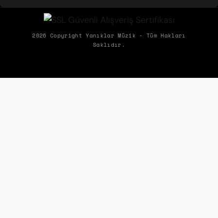
BIZDEN HABERDAR OLMAK İSTER MISIN?
Biz Yanıklar Müzik olarak, müziğin gücüyle şirketlerin hem ekipleriyle
2026 Copyright Yanıklar Müzik - Tüm Hakları
Saklıdır.
hem de müşterileriyle kurduğu etkileşimleri dönüştürerek ortaya
çıkan olumlu etkileri paylaşıyoruz.
ÜYELIK
KURUMSAL
ALIŞVERIŞ