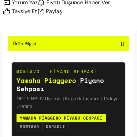
Yorum Yaz
Fiyatı Düşünce Haber Ver
Tavsiye Et
Paylaş
Ürün Bilgisi
MONTAVO — PIYANO SEHPASI
Yamaha Piaggero
Piyano
Sehpası
NP-15 NP-12 Uyumlu | Kapaklı Tasarım | Türkiye
Üretimi
YAMAHA PIAGGERO PIYANO SEHPASI
MONTAVO
KAPAKLI