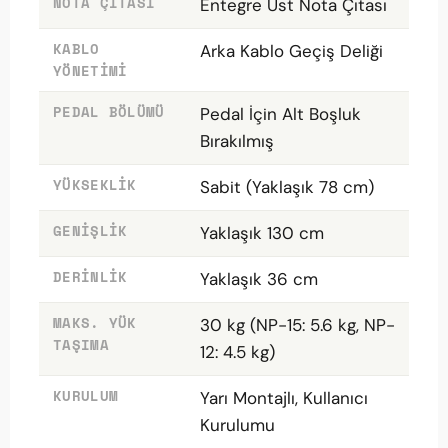
NOTA ÇITASI
Entegre Üst Nota Çıtası
KABLO
Arka Kablo Geçiş Deliği
YÖNETIMI
PEDAL BÖLÜMÜ
Pedal İçin Alt Boşluk
Bırakılmış
YÜKSEKLIK
Sabit (Yaklaşık 78 cm)
GENIŞLIK
Yaklaşık 130 cm
DERINLIK
Yaklaşık 36 cm
MAKS. YÜK
30 kg (NP-15: 5.6 kg, NP-
TAŞIMA
12: 4.5 kg)
KURULUM
Yarı Montajlı, Kullanıcı
Kurulumu