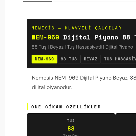
NEMESIS — KLAVYELI ÇALGILAR
NEM-969
Dijital Piyano 88 
88 Tuş | Beyaz | Tuş Hassasiyetli | Dijital Piyano
NEM-969
88 TUS
BEYAZ
TUS HASSASI
Nemesis NEM-969 Dijital Piyano Beyaz
, 8
dijital piyanodur.
ONE CIKAN OZELLIKLER
TUS
88