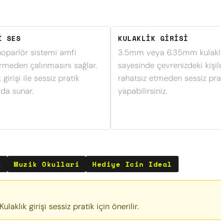
I SES
KULAKLIK GIRISI
hoparlör sistemi amfi
3.5mm veya 6.35mm kulaklık
irmeden çalınmasını sağlar.
sayesinde çevrenizdeki kişil
 girişi ile sessiz pratik
rahatsız etmeden sessiz pra
da sunar.
yapabilirsiniz.
i
Muzik Okullari
Hediye Icin Ideal
ulaklık girişi sessiz pratik için önerilir.