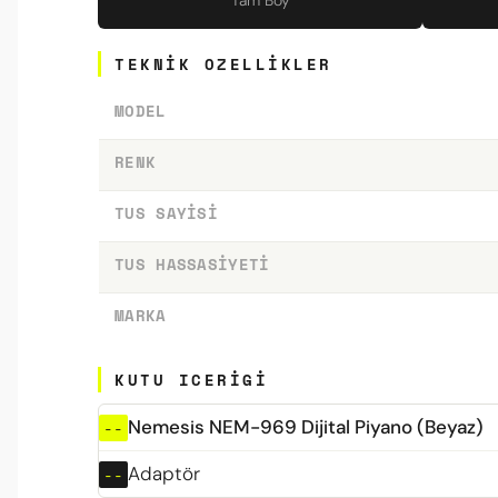
Tam Boy
TEKNIK OZELLIKLER
MODEL
RENK
TUS SAYISI
TUS HASSASIYETI
MARKA
KUTU ICERIGI
Nemesis NEM-969 Dijital Piyano (Beyaz)
Adaptör