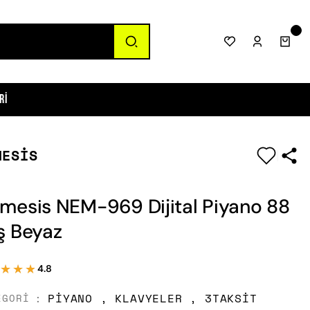
ri
MESIS
|
mesis NEM-969 Dijital Piyano 88
ş Beyaz
★★★
★★★
4.8
PIYANO
,
KLAVYELER
,
3TAKSIT
EGORI