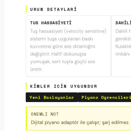
URUN DETAYLARI
TUS HASSASIYETI
DAHIL
Tuş hassasiyeti (velocity sensitive)
Dahili 
sistemi tuşa uygulanan baskı
gerekt
kuvvetine göre ses dinamiğini
Kulaklık
değiştirir. Hafif dokunuşta
imkânı 
yumuşak, sert tuşta güçlü ses
üretir.
KIMLER ICIN UYGUNDUR
Yeni Baslayanlar
Piyano Ogrenciler
ONEMLI NOT
Dijital piyano adaptör ile çalışır; şarj edilmez. K