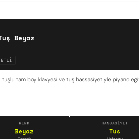
Tuş Beyaz
YETLI
8 tuşlu tam boy klavyesi ve tuş hassasiyetiyle piyano e
RENK
HASSASIYET
Beyaz
Tus