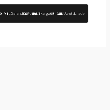
2 YIL
KORUMALI
15 GUN
Garanti
Kargo
Ucretsiz Iade
rahatlığıyla tavsiye ederim.