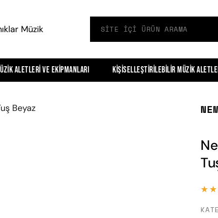
üzik Aletleri ve Ekipmanları
Kişiselleştirilebilir Müzik Aletle
NE
Ne
Tu
★★
★★
KAT