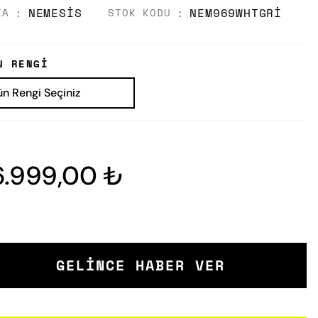
NEMESIS
NEM969WHTGRI
KA
STOK KODU
N RENGI
6.999,00 ₺
GELINCE HABER VER