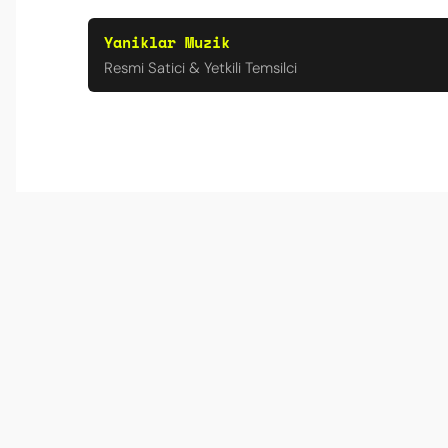
Yaniklar Muzik
Resmi Satici & Yetkili Temsilci
Mükemmel bir alışveriş deneyimi
Hem ürün kalitesi hem satıcı iletişimi hem de
Sibel Bulut | 29/03/2026 | Gri
Kurulum kolay
Kutudan çıkardım, bağladım, çalmaya başladı