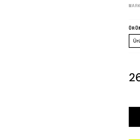
MAR
ÜRÜ
2