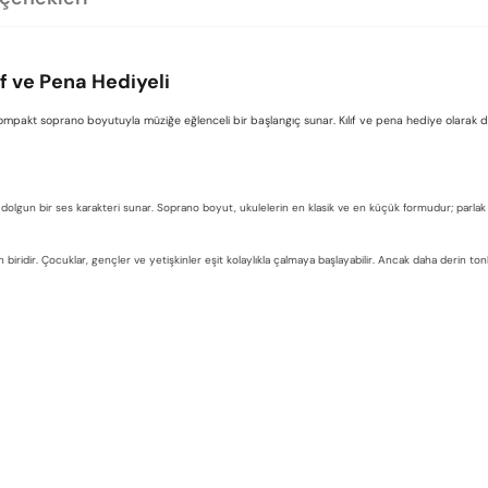
f ve Pena Hediyeli
ompakt soprano boyutuyla müziğe eğlenceli bir başlangıç sunar. Kılıf ve pena hediye olarak d
lgun bir ses karakteri sunar. Soprano boyut, ukulelerin en klasik ve en küçük formudur; parlak ve 
 biridir. Çocuklar, gençler ve yetişkinler eşit kolaylıkla çalmaya başlayabilir. Ancak daha derin to