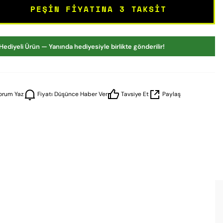
PEŞIN FIYATINA 3 TAKSIT
Hediyeli Ürün — Yanında hediyesiyle birlikte gönderilir!
orum Yaz
Fiyatı Düşünce Haber Ver
Tavsiye Et
Paylaş