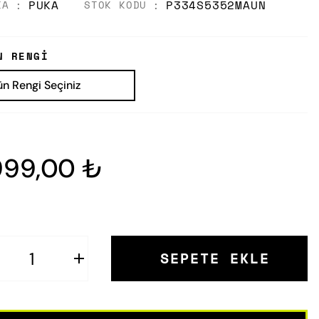
PUKA
P334S5352MAUN
KA
STOK KODU
N RENGI
999,00 ₺
SEPETE EKLE