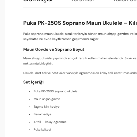
Puka PK-250S Soprano Maun Ukulele – Kılı
Puka soprano maun ukulele, sıcak tonlarıyla bilinen maun ahşap gövdesi ve k
seyahatte ve evde keyifli zaman geçirmenizi sağlar.
Maun Gövde ve Soprano Boyut
Maun ahşap, ukulele yapımında en çok tercih edilen malzemelerdendir. Sıcak ve do
noktasında birleştirir.
Ukulele, dört teli ve basit akor yapısıyla öğrenmesi en kolay telli enstrümanlardan
Set İçeriği
Puka PK-250S soprano ukulele
Maun ahşap gövde
Taşıma kılıfı hediye
Pena hediye
4 telli – kolay öğrenme
Puka kalitesi