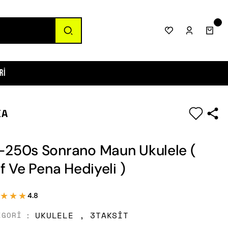
ri
KA
|
-250s Sonrano Maun Ukulele (
ıf Ve Pena Hediyeli )
★★★
★★★
4.8
UKULELE
,
3TAKSIT
EGORI