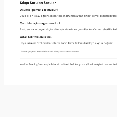
Sıkça Sorulan Sorular
Ukulele çalmak zor mudur?
Ukulele, en kolay öğrenilebilen telli enstrümanlardan biridir. Temel akorları birkaç
Çocuklar için uygun mudur?
Evet, soprano boyut küçük eller için idealdir ve çocuklar tarafından rahatlıkla kullan
Gitar teli takılabilir mi?
Hayır, ukulele özel naylon teller kullanır. Gitar telleri ukuleleye uygun değildir.
Ukulele çeşitleri, taşınabilir müzik aleti, Hawaii enstrümanı
Yanıklar Müzik güvencesiyle faturalı teslimat, hızlı kargo ve yüksek müşteri memnuniyeti
Güzel paket
Kılıf ve pena hediyeli olması çok iyi düşünülmüş. Her şey tek pak