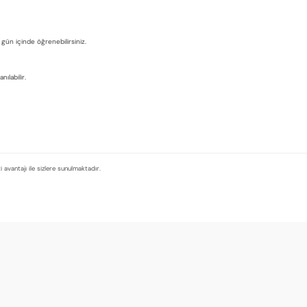
 gün içinde öğrenebilirsiniz.
ılabilir.
 avantajı ile sizlere sunulmaktadır.
ette geldi, ekstra harcama yapmadım.