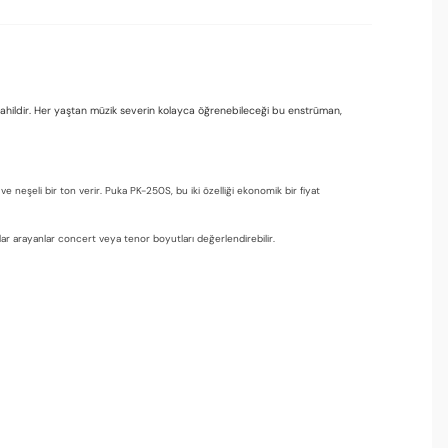
ahildir. Her yaştan müzik severin kolayca öğrenebileceği bu enstrüman,
neşeli bir ton verir. Puka PK-250S, bu iki özelliği ekonomik bir fiyat
nlar arayanlar concert veya tenor boyutları değerlendirebilir.