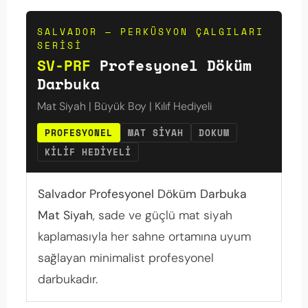
SALVADOR — PERKÜSYON ÇALGILARI
SERISI
SV-PRF
Profesyonel Döküm
Darbuka
Mat Siyah | Büyük Boy | Kılıf Hediyeli
PROFESYONEL
MAT SIYAH
DOKUM
KILIF HEDIYELI
Salvador Profesyonel Döküm Darbuka
Mat Siyah
, sade ve güçlü mat siyah
kaplamasıyla her sahne ortamına uyum
sağlayan minimalist profesyonel
darbukadır.