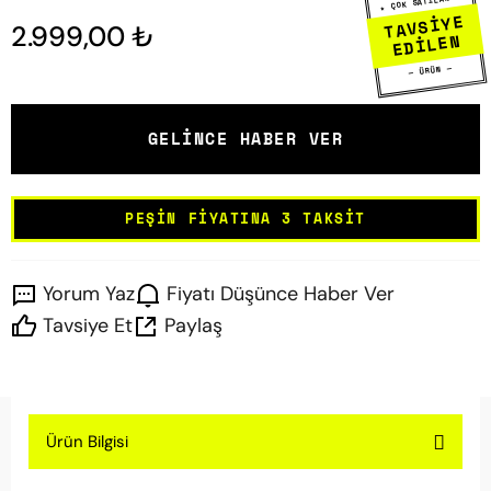
★ ÇOK SATILAN ★
TAVSİYE
2.999,00 ₺
EDİLEN
— ÜRÜN —
GELINCE HABER VER
PEŞIN FIYATINA 3 TAKSIT
Yorum Yaz
Fiyatı Düşünce Haber Ver
Tavsiye Et
Paylaş
Ürün Bilgisi