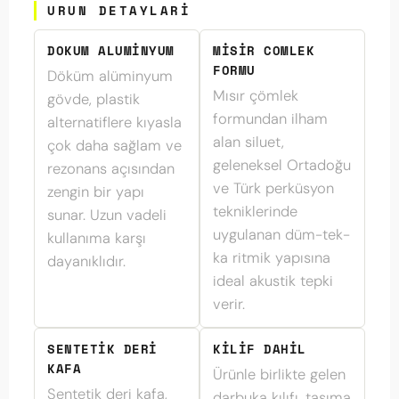
URUN DETAYLARI
DOKUM ALUMINYUM
MISIR COMLEK
FORMU
Döküm alüminyum
Mısır çömlek
gövde, plastik
formundan ilham
alternatiflere kıyasla
alan siluet,
çok daha sağlam ve
geleneksel Ortadoğu
rezonans açısından
ve Türk perküsyon
zengin bir yapı
tekniklerinde
sunar. Uzun vadeli
uygulanan düm-tek-
kullanıma karşı
ka ritmik yapısına
dayanıklıdır.
ideal akustik tepki
verir.
SENTETIK DERI
KILIF DAHIL
KAFA
Ürünle birlikte gelen
Sentetik deri kafa,
darbuka kılıfı, taşıma