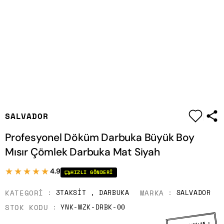
|
SALVADOR
Profesyonel Döküm Darbuka Büyük Boy
Mısır Çömlek Darbuka Mat Siyah
★★★★★
★★★★★
4.9
HIZLI GÖNDERI
KATEGORI
MARKA
3TAKSIT
,
DARBUKA
SALVADOR
STOK KODU
YNK-MZK-DRBK-00