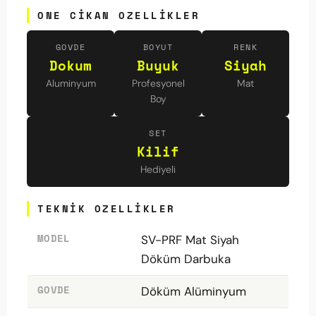
ONE CIKAN OZELLIKLER
GOVDE
BOYUT
RENK
Dokum
Buyuk
Siyah
Aluminyum
Profesyonel
Mat
Boy
SET
Kilif
Hediyeli
TEKNIK OZELLIKLER
MODEL
SV-PRF Mat Siyah
Döküm Darbuka
GOVDE
Döküm Alüminyum