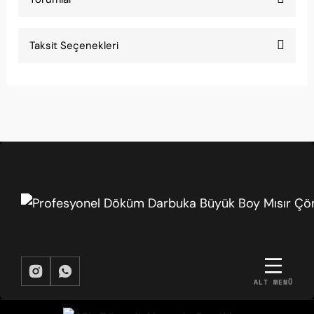
Taksit Seçenekleri
Profesyonel ses
Mısır darbuka karakteristik sesi tam tutuyor.
Sahne performansı için ideal.
Ezgi Kara | 29/03/2026
Tavsiye ederim
Arkadaşıma da aldım, ikimiz de çok memnunuz.
Değer bir ürün.
ALT MENÜ
Merve Aydin | 29/03/2026
BIZDEN HABERDAR OLMAK İSTER MISIN?