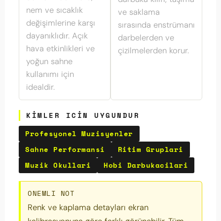
nem ve sıcaklık
ve saklama
değişimlerine karşı
sırasında enstrümanı
dayanıklıdır. Açık
darbelerden ve
hava etkinlikleri ve
çizilmelerden korur.
yoğun sahne
kullanımı için
idealdir.
KIMLER ICIN UYGUNDUR
Profesyonel Muzisyenler
Sahne Performansi
Ritim Gruplari
Muzik Okullari
Hobi Darbukacilari
ONEMLI NOT
Renk ve kaplama detayları ekran