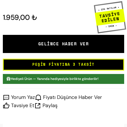
★ ÇOK SATILAN ★
TAVSİYE
1.959,00 ₺
EDİLEN
— ÜRÜN —
GELINCE HABER VER
PEŞIN FIYATINA 3 TAKSIT
Hediyeli Ürün — Yanında hediyesiyle birlikte gönderilir!
Yorum Yaz
Fiyatı Düşünce Haber Ver
Tavsiye Et
Paylaş