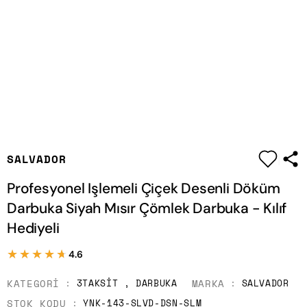
|
SALVADOR
Profesyonel Işlemeli Çiçek Desenli Döküm
Darbuka Siyah Mısır Çömlek Darbuka - Kılıf
Hediyeli
★★★★★
★★★★★
4.6
KATEGORI
MARKA
3TAKSIT
,
DARBUKA
SALVADOR
STOK KODU
YNK-143-SLVD-DSN-SLM