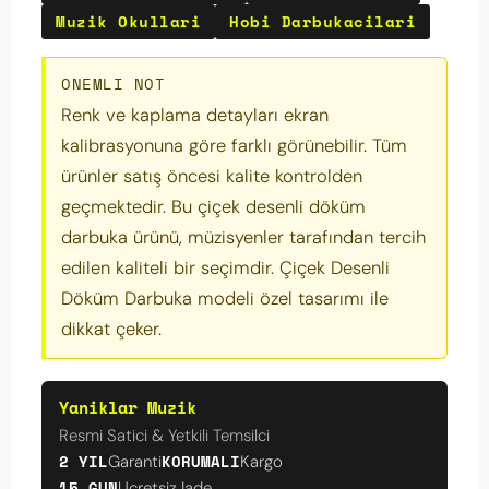
Muzik Okullari
Hobi Darbukacilari
ONEMLI NOT
Renk ve kaplama detayları ekran
kalibrasyonuna göre farklı görünebilir. Tüm
ürünler satış öncesi kalite kontrolden
geçmektedir. Bu çiçek desenli döküm
darbuka ürünü, müzisyenler tarafından tercih
edilen kaliteli bir seçimdir. Çiçek Desenli
Döküm Darbuka modeli özel tasarımı ile
dikkat çeker.
Yaniklar Muzik
Resmi Satici & Yetkili Temsilci
2 YIL
KORUMALI
Garanti
Kargo
15 GUN
Ucretsiz Iade