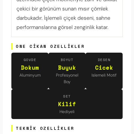
çekici bir görünüm sunan mısır çömlek
darbukadır. İşlemeli çiçek deseni, sahne
performanslarına görsel zenginlik katar.
ONE CIKAN OZELLIKLER
GOVDE
BOYUT
DESEN
Dokum
Buyuk
Cicek
Aluminyum
Profesyonel
Islemeli Motif
Boy
SET
Kilif
Hediyeli
TEKNIK OZELLIKLER