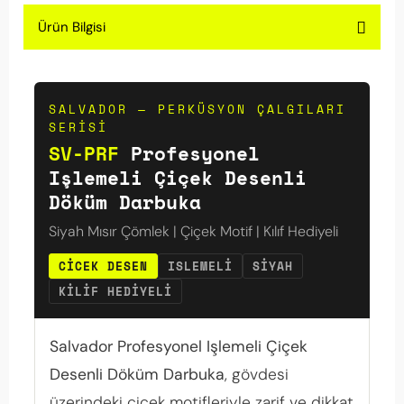
Ürün Bilgisi
SALVADOR — PERKÜSYON ÇALGILARI
SERISI
SV-PRF
Profesyonel
Işlemeli Çiçek Desenli
Döküm Darbuka
Siyah Mısır Çömlek | Çiçek Motif | Kılıf Hediyeli
CICEK DESEN
ISLEMELI
SIYAH
KILIF HEDIYELI
Salvador Profesyonel Işlemeli Çiçek
Desenli Döküm Darbuka
, gövdesi
üzerindeki çiçek motifleriyle zarif ve dikkat