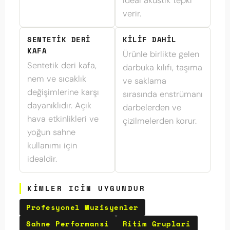
ideal akustik tepki
verir.
SENTETIK DERI
KILIF DAHIL
KAFA
Ürünle birlikte gelen
Sentetik deri kafa,
darbuka kılıfı, taşıma
nem ve sıcaklık
ve saklama
değişimlerine karşı
sırasında enstrümanı
dayanıklıdır. Açık
darbelerden ve
hava etkinlikleri ve
çizilmelerden korur.
yoğun sahne
kullanımı için
idealdir.
KIMLER ICIN UYGUNDUR
Profesyonel Muzisyenler
Sahne Performansi
Ritim Gruplari