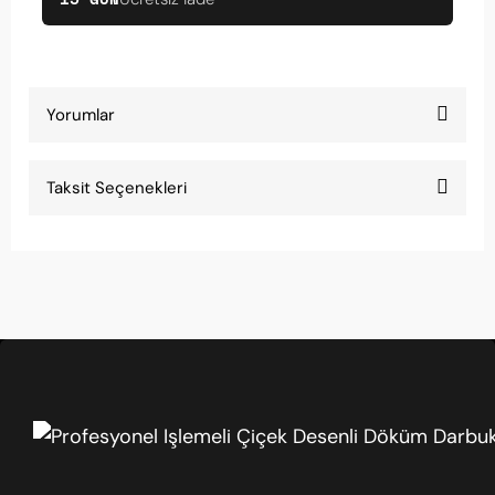
Yorumlar
Taksit Seçenekleri
Düğünde bayıldılar
Düğünde bu darbuka ile çaldım, damat bile dans
etti. Harika ses.
Melis Duman | 29/03/2026
Güzel darbuka