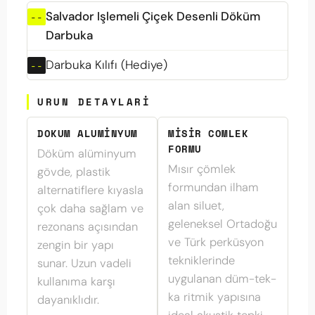
Salvador Işlemeli Çiçek Desenli Döküm
Darbuka
Darbuka Kılıfı (Hediye)
URUN DETAYLARI
DOKUM ALUMINYUM
MISIR COMLEK
FORMU
Döküm alüminyum
Mısır çömlek
gövde, plastik
formundan ilham
alternatiflere kıyasla
alan siluet,
çok daha sağlam ve
geleneksel Ortadoğu
rezonans açısından
ve Türk perküsyon
zengin bir yapı
tekniklerinde
sunar. Uzun vadeli
uygulanan düm-tek-
kullanıma karşı
ka ritmik yapısına
dayanıklıdır.