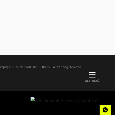
atpaşa Blv No:130 D:8, 06230 Altındağ/Ankara
ALT MENÜ
ABERDAR OLMAK İSTER MISIN?
zik olarak, müziğin gücüyle şirketlerin hem ekipleriyle
leriyle kurduğu etkileşimleri dönüştürerek ortaya