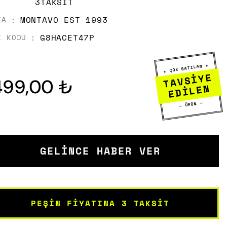
3TAKSIT
MONTAVO EST 1993
KA
G8HACET47P
K KODU
★ ÇOK SATILAN ★
TAVSİYE
499,00 ₺
EDİLEN
— ÜRÜN —
GELINCE HABER VER
PEŞIN FIYATINA 3 TAKSIT