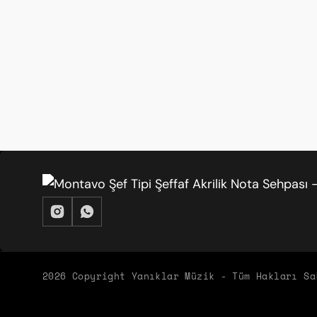
Nota okumak kolay
Şeffaf olduğu için nota arkasını görmek müm
Pinar Ucar | 29/03/2026
Metal ayak sağlam
Ayarlanabilir metal ayak çok stabil duruyor.
Tolga Kilic | 29/03/2026
Tavsiye ederim
Müzisyenlere.
ÜYELIK
KURUMSAL
2026 Copyright Yanıklar Müzik - Tüm Hakları Sa
Nilgun Ercan | 29/03/2026
Yeni Üyelik
İletişim