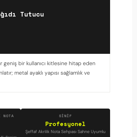
ğıdı Tutucu
r geniş bir kullanıcı kitlesine hitap eden
nlatır; metal ayaklı yapısı sağlamlık ve
K NOTA
SINIF
Profesyonel
Şeffaf Akrilik Nota Sehpası Sahne Uyumlu