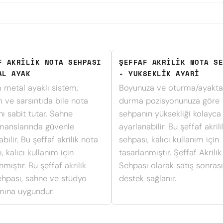
F AKRILIK NOTA SEHPASI
ŞEFFAF AKRILIK NOTA SE
AL AYAK
- YUKSEKLIK AYARI
 metal ayaklı sistem,
Boyunuza ve oturma/ayakta
m ve sarsıntıda bile nota
durma pozisyonunuza göre
nı sabit tutar. Sahne
sehpanın yüksekliği kolayca
manslarında güvenle
ayarlanabilir. Bu şeffaf akril
abilir. Bu şeffaf akrilik nota
sehpası, kalıcı kullanım için
, kalıcı kullanım için
tasarlanmıştır. Şeffaf Akrili
nmıştır. Bu şeffaf akrilik
Sehpası olarak satış sonrası
ehpası, sahne ve stüdyo
destek sağlanır.
ımına uygundur.