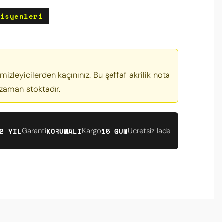
zisyenleri
mizleyicilerden kaçınınız. Bu şeffaf akrilik nota
 zaman stoktadır.
2 YIL
KORUMALI
15 GUN
Garanti
Kargo
Ucretsiz Iade