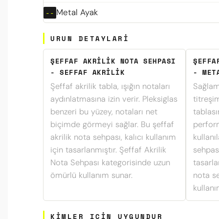
Metal Ayak
URUN DETAYLARI
ŞEFFAF AKRILIK NOTA SEHPASI
ŞEFFA
- SEFFAF AKRILIK
- MET
Şeffaf akrilik tabla, ışığın notaları
Sağlam
aydınlatmasına izin verir. Pleksiglas
titreşi
benzeri bu yüzey, notaları net
tablası
biçimde görmeyi sağlar. Bu şeffaf
perfor
akrilik nota sehpası, kalıcı kullanım
kullanıl
için tasarlanmıştır. Şeffaf Akrilik
sehpası
Nota Sehpası kategorisinde uzun
tasarla
ömürlü kullanım sunar.
nota s
kullan
KIMLER ICIN UYGUNDUR