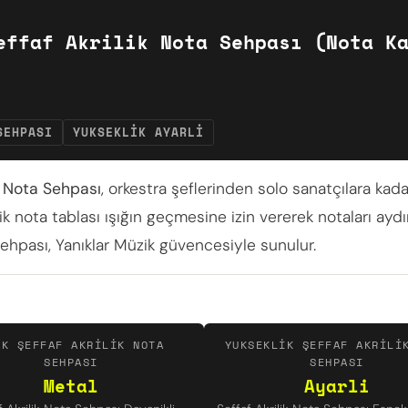
ffaf Akrilik Nota Sehpası (Nota Ka
SEHPASI
YUKSEKLIK AYARLI
k Nota Sehpası
, orkestra şeflerinden solo sanatçılara kada
lik nota tablası ışığın geçmesine izin vererek notaları aydı
 sehpası, Yanıklar Müzik güvencesiyle sunulur.
AK ŞEFFAF AKRILIK NOTA
YUKSEKLIK ŞEFFAF AKRILI
SEHPASI
SEHPASI
Metal
Ayarli