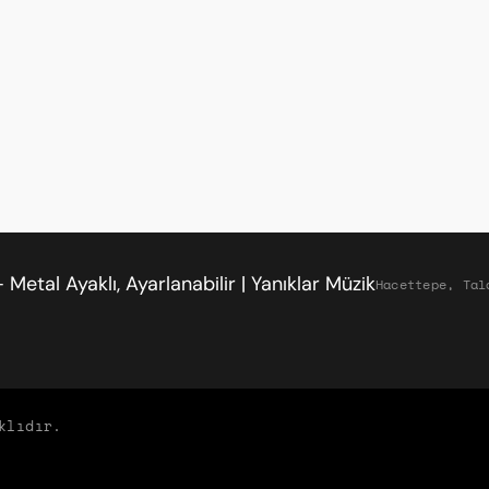
kün.
Hacettepe, Tal
ALIŞVERIŞ
BIZDEN H
klıdır.
Biz Yanıklar Mü
Mesafeli Satış Sözleşmesi
hem de müşteri