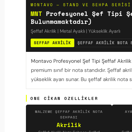
MONTAVO — STAND VE SEHPA SERISI
MNT
Profesyonel Şef Tipi Şe
Bulunmamaktadır)
Şeffaf Akrilik | Metal Ayaklı | Yükseklik Ayarlı
SEFFAF AKRILIK
ŞEFFAF AKRILIK NOTA 
Montavo Profesyonel Şef Tipi Şeffaf Akrili
premium sınıf bir nota standıdır. Şeffaf akri
yükseklik ayarı sunar. Bu şeffaf akrilik nota
ONE CIKAN OZELLIKLER
MALZEME ŞEFFAF AKRILIK NOTA
AY
SEHPASI
Akrilik