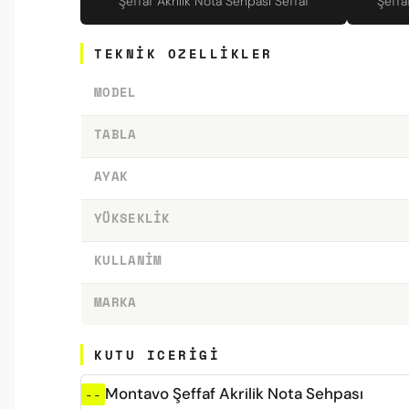
Şeffaf Akrilik Nota Sehpası Seffaf
Şeffa
TEKNIK OZELLIKLER
MODEL
TABLA
AYAK
YÜKSEKLIK
KULLANIM
MARKA
KUTU ICERIGI
Montavo Şeffaf Akrilik Nota Sehpası