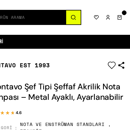
ri
NTAVO EST 1993
|
ntavo Şef Tipi Şeffaf Akrilik Nota
hpası – Metal Ayaklı, Ayarlanabilir
★★★
★★★
4.6
NOTA VE ENSTRÜMAN STANDLARI
,
EGORI