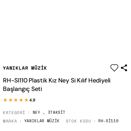
|
YANIKLAR MÜZIK
RH-SI110 Plastik Kız Ney Si Kılıf Hediyeli
Başlangıç Seti
★★★★★
★★★★★
4.9
KATEGORI
NEY
,
3TAKSIT
MARKA
STOK KODU
YANIKLAR MÜZIK
RH-SI110