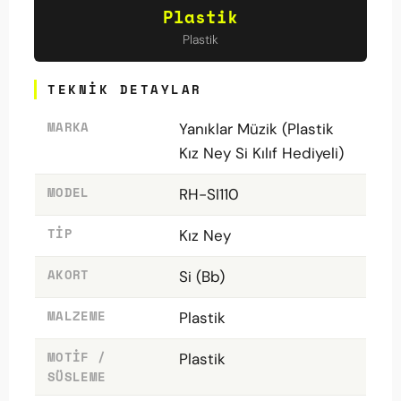
Plastik
Plastik
TEKNIK DETAYLAR
MARKA
Yanıklar Müzik (Plastik
Kız Ney Si Kılıf Hediyeli)
MODEL
RH-SI110
TIP
Kız Ney
AKORT
Si (Bb)
MALZEME
Plastik
MOTIF /
Plastik
SÜSLEME