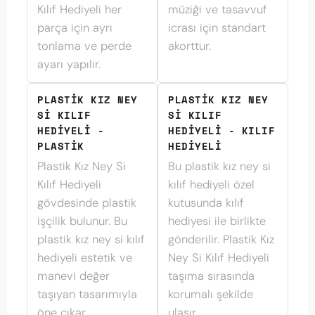
Kılıf Hediyeli her
müziği ve tasavvuf
parça için ayrı
icrası için standart
tonlama ve perde
akorttur.
ayarı yapılır.
PLASTIK KIZ NEY
PLASTIK KIZ NEY
SI KILIF
SI KILIF
HEDIYELI -
HEDIYELI - KILIF
PLASTIK
HEDIYELI
Plastik Kız Ney Si
Bu plastik kız ney si
Kılıf Hediyeli
kılıf hediyeli özel
gövdesinde plastik
kutusunda kılıf
işçilik bulunur. Bu
hediyesi ile birlikte
plastik kız ney si kılıf
gönderilir. Plastik Kız
hediyeli estetik ve
Ney Si Kılıf Hediyeli
manevi değer
taşıma sırasında
taşıyan tasarımıyla
korumalı şekilde
öne çıkar.
ulaşır.