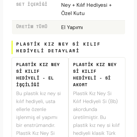
SET İÇERIĞI
Ney + Kılıf Hediyesi +
Özel Kutu
ÜRETIM TÜRÜ
El Yapımı
PLASTIK KIZ NEY SI KILIF
HEDIYELI DETAYLARI
PLASTIK KIZ NEY
PLASTIK KIZ NEY
SI KILIF
SI KILIF
HEDIYELI - EL
HEDIYELI - SI
İŞÇILIĞI
AKORT
Bu plastik kız ney si
Plastik Kız Ney Si
kılıf hediyeli, usta
Kılıf Hediyeli Si (Bb)
ellerle özenle
akordunda
işlenmiş el yapımı
üretilmiştir. Bu
bir enstrümandır.
plastik kız ney si kılıf
Plastik Kız Ney Si
hediyeli klasik Türk