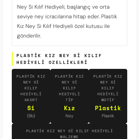
Ney Si Kılıf Hediyeli, başlangıç ve orta
seviye ney icracılarına hitap eder. Plastik
Kız Ney Si Kılıf Hediyeli özel kutusu ile
gönderilir.
PLASTIK KIZ NEY SI KILIF
HEDIYELI OZELLIKLERI
PLASTIK KIZ
PLASTIK KIZ
PLASTIK KIZ
NEY SI
NEY SI
NEY SI
KILIF
KILIF
KILIF
HEDIYELI
HEDIYELI
HEDIYELI
AKORT
TIP
MOTIF
Si
Kız
Plastik
(Bb)
Ney
Plastik
PLASTIK KIZ NEY SI KILIF HEDIYELI
MALZEME