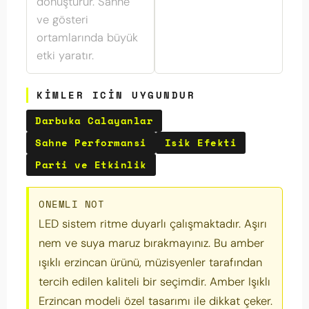
dönüştürür. Sahne
ve gösteri
ortamlarında büyük
etki yaratır.
KIMLER ICIN UYGUNDUR
Darbuka Calayanlar
Sahne Performansi
Isik Efekti
Parti ve Etkinlik
ONEMLI NOT
LED sistem ritme duyarlı çalışmaktadır. Aşırı
nem ve suya maruz bırakmayınız. Bu amber
ışıklı erzincan ürünü, müzisyenler tarafından
tercih edilen kaliteli bir seçimdir. Amber Işıklı
Erzincan modeli özel tasarımı ile dikkat çeker.