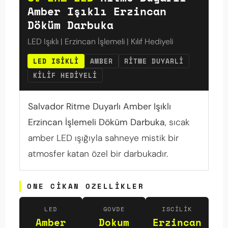
Amber Işıklı Erzincan
Döküm Darbuka
LED Işıklı | Erzincan İşlemeli | Kılıf Hediyeli
LED ISIKLI
AMBER
RITME DUYARLI
KILIF HEDIYELI
Salvador Ritme Duyarlı Amber Işıklı
Erzincan İşlemeli Döküm Darbuka
, sıcak
amber LED ışığıyla sahneye mistik bir
atmosfer katan özel bir darbukadır.
ONE CIKAN OZELLIKLER
LED
GOVDE
ISCILIK
Amber
Dokum
Erzincan