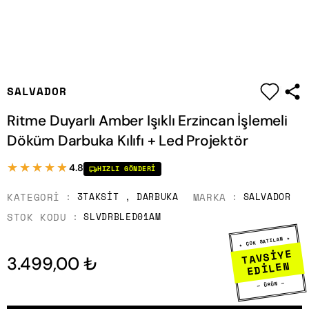
|
SALVADOR
Ritme Duyarlı Amber Işıklı Erzincan İşlemeli
Döküm Darbuka Kılıfı + Led Projektör
★★★★★
★★★★★
4.8
HIZLI GÖNDERI
KATEGORI
MARKA
3TAKSIT
,
DARBUKA
SALVADOR
STOK KODU
SLVDRBLED01AM
★ ÇOK SATILAN ★
TAVSİYE
3.499,00 ₺
EDİLEN
— ÜRÜN —