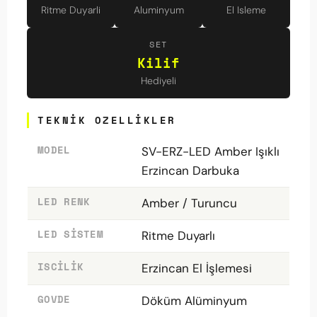
Ritme Duyarli
Aluminyum
El Isleme
SET
Kilif
Hediyeli
TEKNIK OZELLIKLER
MODEL
SV-ERZ-LED Amber Işıklı
Erzincan Darbuka
LED RENK
Amber / Turuncu
LED SISTEM
Ritme Duyarlı
ISCILIK
Erzincan El İşlemesi
GOVDE
Döküm Alüminyum