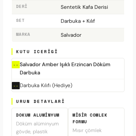
DERI
Sentetik Kafa Derisi
SET
Darbuka + Kılıf
MARKA
Salvador
KUTU ICERIGI
Salvador Amber Işıklı Erzincan Döküm
Darbuka
Darbuka Kılıfı (Hediye)
URUN DETAYLARI
DOKUM ALUMINYUM
MISIR COMLEK
FORMU
Döküm alüminyum
Mısır çömlek
gövde, plastik