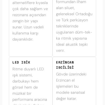
formundan ilham
alternatiflere kıyasla
alan siluet,
çok daha sağlam ve
geleneksel Ortadoğu
rezonans açısından
ve Türk perküsyon
zengin bir yapı
tekniklerinde
sunar. Uzun vadeli
uygulanan düm-tek-
kullanıma karşı
ka ritmik yapısına
dayanıklıdır.
ideal akustik tepki
verir.
LED ISIK
ERZINCAN
ISCILIGI
Ritme duyarlı LED
Gövde üzerindeki
ışık sistemi,
Erzincan el
darbukayı hem
işlemeleri bu
görsel hem de
modele sanatsal
müzikal bir
değer katar.
performans aracına