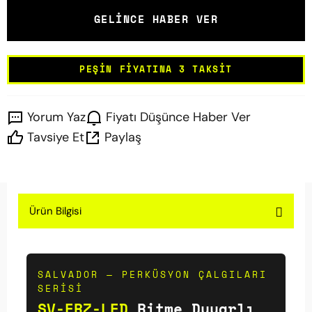
GELINCE HABER VER
PEŞIN FIYATINA 3 TAKSIT
Yorum Yaz
Fiyatı Düşünce Haber Ver
Tavsiye Et
Paylaş
Ürün Bilgisi
SALVADOR — PERKÜSYON ÇALGILARI
SERISI
SV-ERZ-LED
Ritme Duyarlı