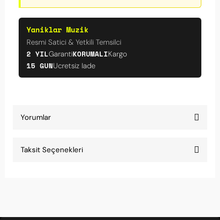
Yaniklar Muzik
Resmi Satici & Yetkili Temsilci
2 YIL
KORUMALI
Garanti
Kargo
15 GUN
Ucretsiz Iade
Yorumlar
Taksit Seçenekleri
Çocuklar bayıldı
Çocuklar için aldım, ışıklı olması onları çok
heyecanlandırdı.