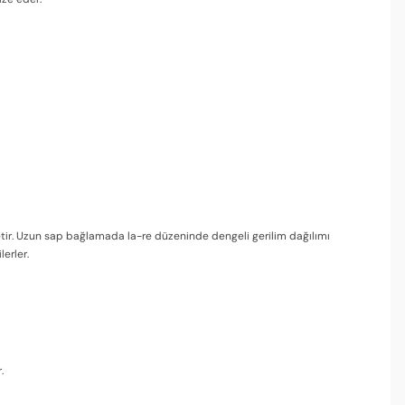
n üretir. Uzun sap bağlamada la-re düzeninde dengeli gerilim dağılımı
erler.
.