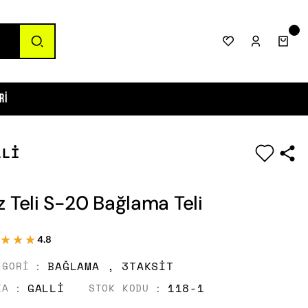
ri
LLİ
|
z Teli S-20 Bağlama Teli
★★★
★★★
4.8
BAĞLAMA
,
3TAKSIT
EGORI
GALLİ
118-1
KA
STOK KODU