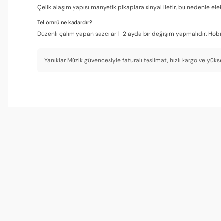
Çelik alaşım yapısı manyetik pikaplara sinyal iletir, bu nedenle ele
Tel ömrü ne kadardır?
Düzenli çalım yapan sazcılar 1-2 ayda bir değişim yapmalıdır. Hob
Yanıklar Müzik güvencesiyle faturalı teslimat, hızlı kargo ve yük
İyi ürün
Sabah erkenden çalarım, komşularım da şikâyet etmedi; teller çok
Serkan Aslan | 29/03/2026
Kaliteli ürün
Konservatuvar öğrencisiyim. Galli telleri profesyonel çevrelerde çok