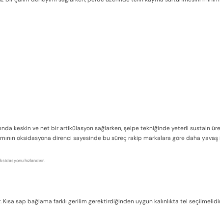
uşlarında keskin ve net bir artikülasyon sağlarken, şelpe tekniğinde yeterli sustai
şımının oksidasyona direnci sayesinde bu süreç rakip markalara göre daha yavaş il
ksidasyonu hızlandırır.
 Kısa sap bağlama farklı gerilim gerektirdiğinden uygun kalınlıkta tel seçilmelidir