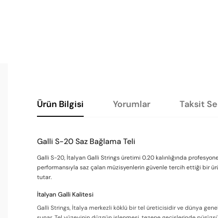
Ürün Bilgisi
Yorumlar
Taksit S
Galli S-20 Saz Bağlama Teli
Galli S-20, İtalyan Galli Strings üretimi 0.20 kalınlığında profesyon
performansıyla saz çalan müzisyenlerin güvenle tercih ettiği bir ü
tutar.
İtalyan Galli Kalitesi
Galli Strings, İtalya merkezli köklü bir tel üreticisidir ve dünya g
sunar. Tel yüzeyinin düzgün işlenmesi, tezene geçişlerinde pürüzs