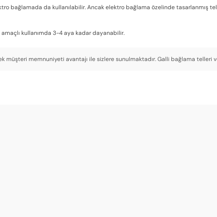
ktro bağlamada da kullanılabilir. Ancak elektro bağlama özelinde tasarlanmış tel s
i amaçlı kullanımda 3-4 aya kadar dayanabilir.
sek müşteri memnuniyeti avantajı ile sizlere sunulmaktadır. Galli bağlama telleri v
 gürültülü değil ama ses dolu. Düğün ve merasimlerde de kullandım.
 tercih ediliyor. Düzüm çalışmalarında teller çok yardımcı oldu, perde başlarında 