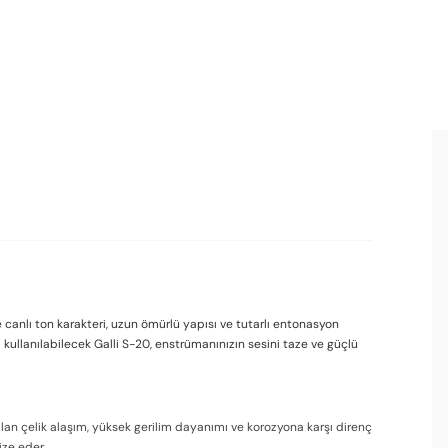
ve canlı ton karakteri, uzun ömürlü yapısı ve tutarlı entonasyon
kullanılabilecek Galli S-20, enstrümanınızın sesini taze ve güçlü
nılan çelik alaşım, yüksek gerilim dayanımı ve korozyona karşı direnç
ize eder.