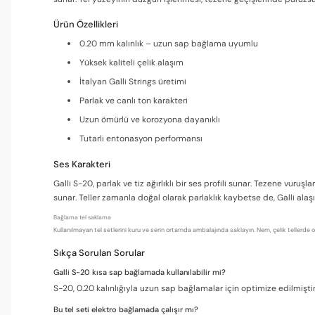
Ürün Özellikleri
0.20 mm kalınlık – uzun sap bağlama uyumlu
Yüksek kaliteli çelik alaşım
İtalyan Galli Strings üretimi
Parlak ve canlı ton karakteri
Uzun ömürlü ve korozyona dayanıklı
Tutarlı entonasyon performansı
Ses Karakteri
Galli S-20, parlak ve tiz ağırlıklı bir ses profili sunar. Tezene vur
sunar. Teller zamanla doğal olarak parlaklık kaybetse de, Galli ala
Bağlama tel saklama
Kullanılmayan tel setlerini kuru ve serin ortamda ambalajında saklayın. Nem, çelik tellerde o
Sıkça Sorulan Sorular
Galli S-20 kısa sap bağlamada kullanılabilir mi?
S-20, 0.20 kalınlığıyla uzun sap bağlamalar için optimize edilmiştir.
Bu tel seti elektro bağlamada çalışır mı?