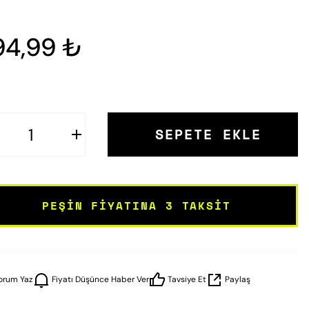
94,99 ₺
SEPETE EKLE
PEŞIN FIYATINA 3 TAKSIT
orum Yaz
Fiyatı Düşünce Haber Ver
Tavsiye Et
Paylaş