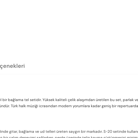
eçenekleri
el bir bağlama tel setidir. Yüksek kaliteli çelik alaşımdan üretilen bu set, parlak 
ründür. Türk halk müziği icrasından modern yorumlara kadar geniş bir repertuarda 
enelinde gitar, bağlama ve ud telleri üreten saygın bir markadır. S-20 setinde kulla
üz bir çalım deneyimi sağlarken, perde üzerinde telin kayma sürtünmesini minim