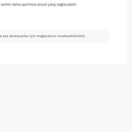
etleri daha optimize sinyal çıkışı sağlayabilir.
e saz aksesuarları için mağazamızı inceleyebilirsiniz.
doğru tınıyı veriyorlar.