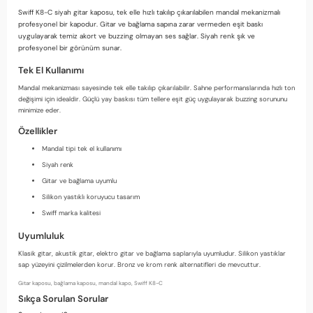
Swiff K8-C siyah gitar kaposu, tek elle hızlı takılıp çıkarılabilen mandal mekanizmalı
profesyonel bir kapodur. Gitar ve bağlama sapına zarar vermeden eşit baskı
uygulayarak temiz akort ve buzzing olmayan ses sağlar. Siyah renk şık ve
profesyonel bir görünüm sunar.
Tek El Kullanımı
Mandal mekanizması sayesinde tek elle takılıp çıkarılabilir. Sahne performanslarında hızlı ton
değişimi için idealdir. Güçlü yay baskısı tüm tellere eşit güç uygulayarak buzzing sorununu
minimize eder.
Özellikler
Mandal tipi tek el kullanımı
Siyah renk
Gitar ve bağlama uyumlu
Silikon yastıklı koruyucu tasarım
Swiff marka kalitesi
Uyumluluk
Klasik gitar, akustik gitar, elektro gitar ve bağlama saplarıyla uyumludur. Silikon yastıklar
sap yüzeyini çizilmelerden korur. Bronz ve krom renk alternatifleri de mevcuttur.
Gitar kaposu, bağlama kaposu, mandal kapo, Swiff K8-C
Sıkça Sorulan Sorular