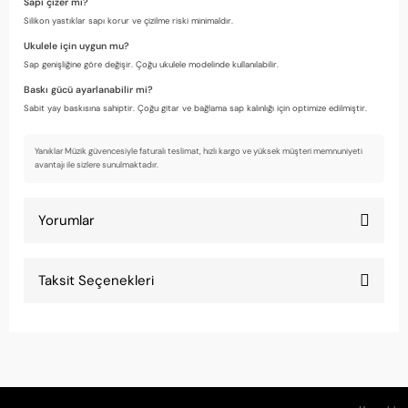
Sapı çizer mi?
Silikon yastıklar sapı korur ve çizilme riski minimaldır.
Ukulele için uygun mu?
Sap genişliğine göre değişir. Çoğu ukulele modelinde kullanılabilir.
Baskı gücü ayarlanabilir mi?
Sabit yay baskısına sahiptir. Çoğu gitar ve bağlama sap kalınlığı için optimize edilmiştir.
Yanıklar Müzik güvencesiyle faturalı teslimat, hızlı kargo ve yüksek müşteri memnuniyeti
avantajı ile sizlere sunulmaktadır.
Yorumlar
Taksit Seçenekleri
Çok iyi kalite
Desen çok şık, hediye olarak aldım, beğenildi.
Cem Polat | 29/03/2026