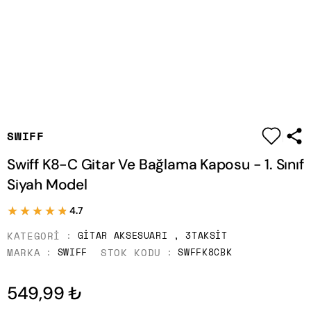
|
SWIFF
Swiff K8-C Gitar Ve Bağlama Kaposu - 1. Sınıf
Siyah Model
★★★★★
★★★★★
4.7
KATEGORI
GITAR AKSESUARI
,
3TAKSIT
MARKA
STOK KODU
SWIFF
SWFFK8CBK
549,99 ₺