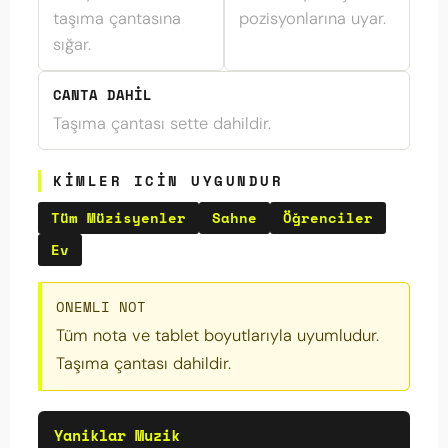
taşıma çantasına
pozisyonlarına uyar.
sığar.
CANTA DAHIL
Taşıma çantası sette dahildir.
KIMLER ICIN UYGUNDUR
Tüm Müzisyenler
Sahne
Öğrenciler
Ev
ONEMLI NOT
Tüm nota ve tablet boyutlarıyla uyumludur.
Taşıma çantası dahildir.
Yaniklar Muzik