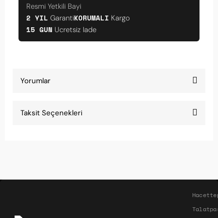
Resmi Yetkili Bayi
2 YIL
KORUMALI
Garanti
Kargo
15 GUN
Ucretsiz Iade
Yorumlar
Taksit Seçenekleri
Bu ürüne ilk yorumu siz yapın!
Yorum Yaz
Hacette
Talatpa