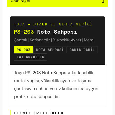
Ürün Bilgisi
TOGA — STAND VE SEHPA SERISI
PS-203
Nota Sehpası
Çantalı | Katlanabilir | Yükseklik Ayarlı | Metal
PS-203
NOTA SEHPASI
CANTA DAHIL
KATLANABILIR
Toga PS-203 Nota Sehpası
, katlanabilir
metal yapısı, yükseklik ayarı ve taşıma
çantasıyla sahne ve ev kullanımına uygun
pratik nota sehpasıdır.
TEKNIK OZELLIKLER