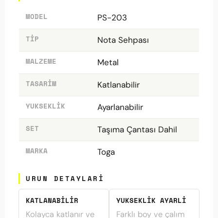
MODEL
PS-203
TIP
Nota Sehpası
MALZEME
Metal
TASARIM
Katlanabilir
YUKSEKLIK
Ayarlanabilir
SET
Taşıma Çantası Dahil
MARKA
Toga
URUN DETAYLARI
KATLANABILIR
YUKSEKLIK AYARLI
Kolayca katlanır ve
Farklı boy ve çalım