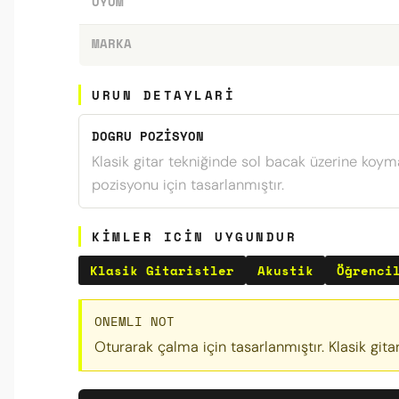
UYUM
MARKA
URUN DETAYLARI
DOGRU POZISYON
Klasik gitar tekniğinde sol bacak üzerine koym
pozisyonu için tasarlanmıştır.
KIMLER ICIN UYGUNDUR
Klasik Gitaristler
Akustik
Öğrenci
ONEMLI NOT
Oturarak çalma için tasarlanmıştır. Klasik gitar