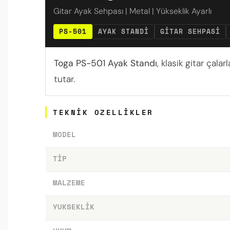
Gitar Ayak Sehpası | Metal | Yükseklik Ayarlı
PS-501
AYAK STANDI
GITAR SEHPASI
Toga PS-501 Ayak Standı
, klasik gitar çal
tutar.
TEKNIK OZELLIKLER
MODEL
TIP
MALZEME
YUKSEKLIK