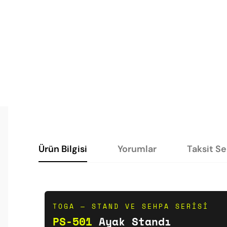
Ürün Bilgisi
Yorumlar
Taksit S
TOGA — STAND VE SEHPA SERISI
PS-501
Ayak Standı