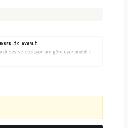
UKSEKLIK AYARLI
arklı boy ve pozisyonlara göre ayarlanabilir.