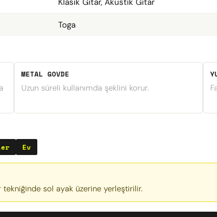
Klasik Gitar, Akustik Gitar
Toga
METAL GOVDE
Y
a
Uzun süreli kullanımda şeklini korur.
F
ler
Ev
 tekniğinde sol ayak üzerine yerleştirilir.