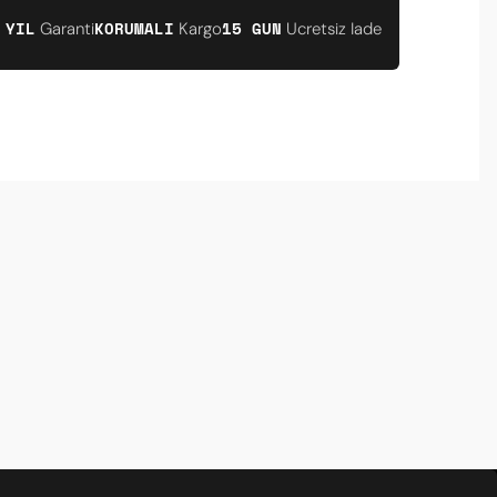
 YIL
KORUMALI
15 GUN
Garanti
Kargo
Ucretsiz Iade