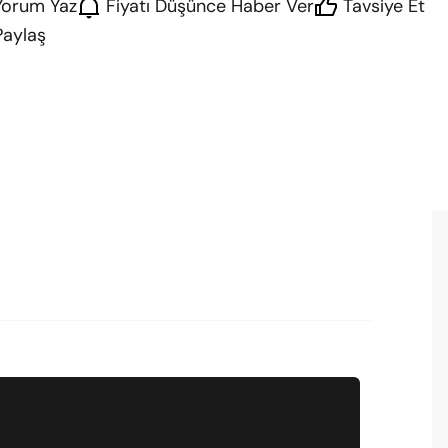
Yorum Yaz
Fiyatı Düşünce Haber Ver
Tavsiye Et
Paylaş