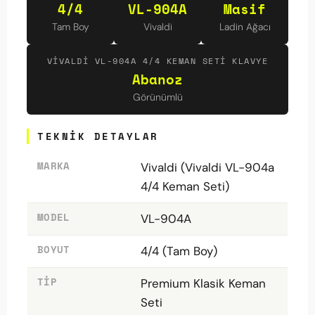
4/4
VL-904A
Masif
Tam Boy
Vivaldi
Ladin Ağacı
VIVALDI VL-904A 4/4 KEMAN SETI KLAVYE
Abanoz
Görünümlü
TEKNIK DETAYLAR
MARKA
Vivaldi (Vivaldi VL-904a
4/4 Keman Seti)
MODEL
VL-904A
BOYUT
4/4 (Tam Boy)
TIP
Premium Klasik Keman
Seti