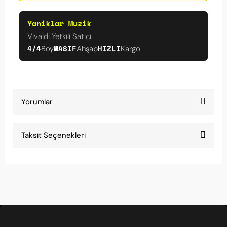
Yaniklar Muzik
Vivaldi Yetkili Satici
4/4
MASIF
HIZLI
Boy
Ahşap
Kargo
Yorumlar
Taksit Seçenekleri
Kargo çok hızlı
Siparişten bir gün sonra elimde. Kargo çok hızlı.
Cem Polat | 29/03/2026