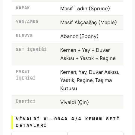
KAPAK
Masif Ladin (Spruce)
YAN/ARKA
Masif Akçaağaç (Maple)
KLAVYE
Abanoz (Ebony)
SET İÇERIĞI
Keman + Yay + Duvar
Askısı + Yastık + Reçine
PAKET
Keman, Yay, Duvar Askısı,
İÇERIĞI
Yastık, Reçine, Taşıma
Kutusu
ÜRETICI
Vivaldi (Çin)
VIVALDI VL-904A 4/4 KEMAN SETI
DETAYLARI