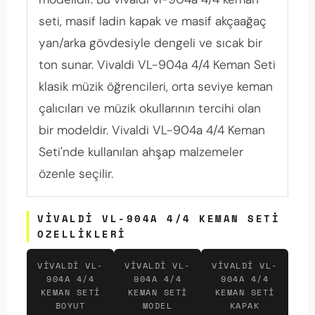
seti, masif ladin kapak ve masif akçaağaç
yan/arka gövdesiyle dengeli ve sıcak bir
ton sunar. Vivaldi VL-904a 4/4 Keman Seti
klasik müzik öğrencileri, orta seviye keman
çalıcıları ve müzik okullarının tercihi olan
bir modeldir. Vivaldi VL-904a 4/4 Keman
Seti'nde kullanılan ahşap malzemeler
özenle seçilir.
VIVALDI VL-904A 4/4 KEMAN SETI
OZELLIKLERI
VIVALDI VL-
VIVALDI VL-
VIVALDI VL-
904A 4/4
904A 4/4
904A 4/4
KEMAN SETI
KEMAN SETI
KEMAN SETI
BOYUT
MODEL
KAPAK