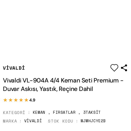
|
VIVALDI
Vivaldi VL-904A 4/4 Keman Seti Premium -
Duvar Askısı, Yastık, Reçine Dahil
★★★★★
★★★★★
4.9
KATEGORI
KEMAN
,
FIRSATLAR
,
3TAKSIT
MARKA
STOK KODU
VIVALDI
WJMHJCYE2B