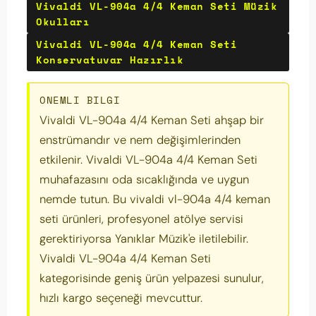
Vivaldi VL-904a 4/4 Keman Seti Müzik
Okulları
Vivaldi VL-904a 4/4 Keman Seti
Konservatuvar Hazırlık
ONEMLI BILGI
Vivaldi VL-904a 4/4 Keman Seti ahşap bir
enstrümandır ve nem değişimlerinden
etkilenir. Vivaldi VL-904a 4/4 Keman Seti
muhafazasını oda sıcaklığında ve uygun
nemde tutun. Bu vivaldi vl-904a 4/4 keman
seti ürünleri, profesyonel atölye servisi
gerektiriyorsa Yanıklar Müzik'e iletilebilir.
Vivaldi VL-904a 4/4 Keman Seti
kategorisinde geniş ürün yelpazesi sunulur,
hızlı kargo seçeneği mevcuttur.