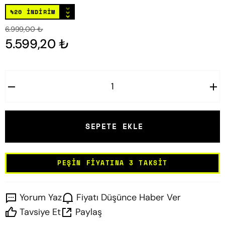
⌄
⌄
⌄
%20 İNDİRİM
6.999,00 ₺
5.599,20 ₺
SEPETE EKLE
PEŞIN FIYATINA 3 TAKSIT
Yorum Yaz
Fiyatı Düşünce Haber Ver
Tavsiye Et
Paylaş