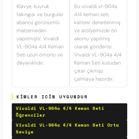
Klavye, kuyruk
Bu vivaldi vl-904a
takıngısı ve burgular
4/4 keman seti,
abanoz görünümlü
kalitesi denetlenmiş
malzemeden
ve atölyemizde ön
yapılmıştır. Vivaldi
akortu yapılmış
VL-904a 4/4 Keman
olarak gönderilir.
Seti uzun ömürlü ve
Vivaldi VL-904a 4/4
dayanıklıdır.
Keman Seti kutudan
çıkar çıkmaz
çalmaya hazırdır.
KIMLER ICIN UYGUNDUR
Vivaldi VL-904a 4/4 Keman Seti
Öğrenciler
Vivaldi VL-904a 4/4 Keman Seti Orta
Seviye