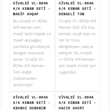
VIVALDI VL-904A
VIVALDI VL-904A
4/4 KEMAN SETI -
4/4 KEMAN SETI -
MASIF AHŞAP
DENGELI TON
Bu vivaldi vl-904a
Vivaldi VL-904a 4/4
4/4 keman seti,
Keman Seti 4/4 boy
masif ladin kapak ve
keman, sıcak bas ve
masif akçaağaç
net tiz tonu
yan/arka gövdesiyle
dengeleyen yapıya
dengeli rezonans
sahiptir. Bu vivaldi
sunar. Vivaldi VL-
vl-904a 4/4 keman
904a 4/4 Keman
seti klasik müzik için
Seti doğal
uygundur.
malzemeden
üretilmiştir.
VIVALDI VL-904A
VIVALDI VL-904A
4/4 KEMAN SETI -
4/4 KEMAN SETI -
ABANOZ DONANIM
HAZIR AKORT