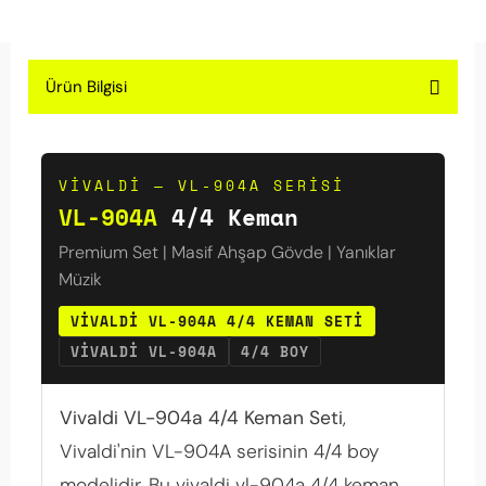
Ürün Bilgisi
VIVALDI — VL-904A SERISI
VL-904A
4/4 Keman
Premium Set | Masif Ahşap Gövde | Yanıklar
Müzik
VIVALDI VL-904A 4/4 KEMAN SETI
VIVALDI VL-904A
4/4 BOY
Vivaldi VL-904a 4/4 Keman Seti
,
Vivaldi'nin VL-904A serisinin 4/4 boy
modelidir. Bu vivaldi vl-904a 4/4 keman