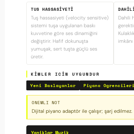
TUS HASSASIYETI
DAHIL
Tuş hassasiyeti (velocity sensitive)
Dahili 
sistemi tuşa uygulanan baskı
gerekt
kuvvetine göre ses dinamiğini
Kulaklık
değiştirir. Hafif dokunuşta
imkânı 
yumuşak, sert tuşta güçlü ses
üretir.
KIMLER ICIN UYGUNDUR
Yeni Baslayanlar
Piyano Ogrenciler
ONEMLI NOT
Dijital piyano adaptör ile çalışır; şarj edilmez. K
Yaniklar Muzik