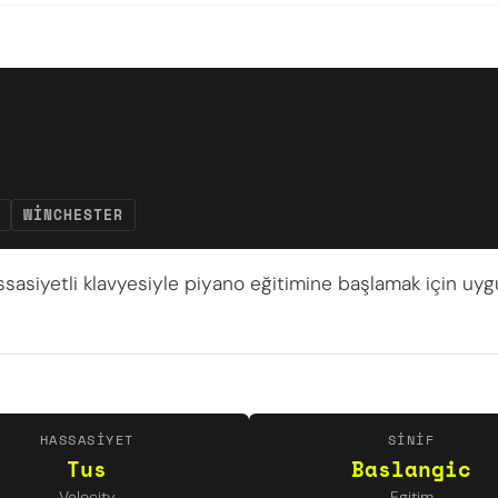
WINCHESTER
ssasiyetli klavyesiyle piyano eğitimine başlamak için uygun
HASSASIYET
SINIF
Tus
Baslangic
Velocity
Egitim