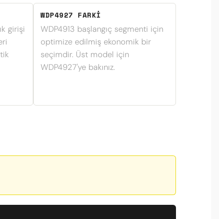
WDP4927 FARKI
 girişi
WDP4913 başlangıç segmenti için
eri
optimize edilmiş ekonomik bir
tik
seçimdir. Üst model için
WDP4927'ye bakınız.