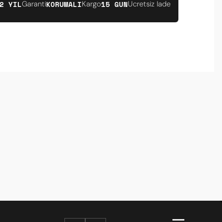
2 YIL
KORUMALI
15 GUN
Garanti
Kargo
Ucretsiz Iade