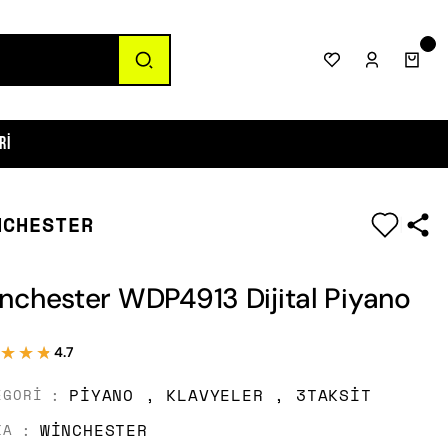
ri
NCHESTER
|
nchester WDP4913 Dijital Piyano
★★★
★★★
4.7
PIYANO
,
KLAVYELER
,
3TAKSIT
EGORI
WINCHESTER
KA