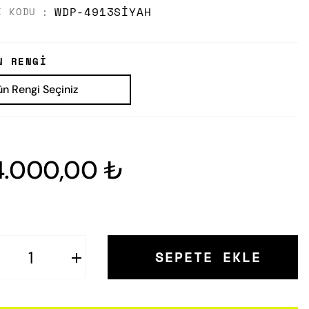
WDP-4913SIYAH
K KODU
N RENGI
4.000,00 ₺
SEPETE EKLE