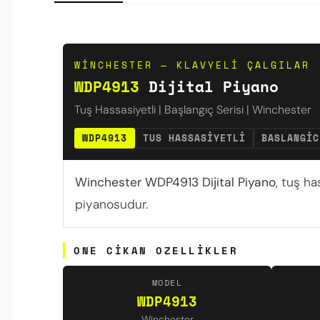
WINCHESTER — KLAVYELI ÇALGILAR
WDP4913
Dijital Piyano
Tuş Hassasiyetli | Başlangıç Serisi | Winchester
WDP4913
TUS HASSASIYETLI
BASLANGIC
Winchester WDP4913 Dijital Piyano
, tuş ha
piyanosudur.
ONE CIKAN OZELLIKLER
MODEL
WDP4913
Winchester