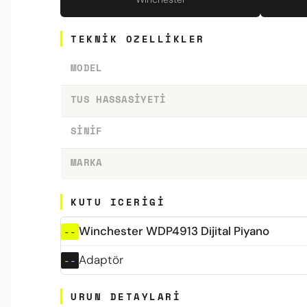
TEKNIK OZELLIKLER
MODEL
TUS HASSASIYETI
SINIF
MARKA
KUTU ICERIGI
Winchester WDP4913 Dijital Piyano
Adaptör
URUN DETAYLARI