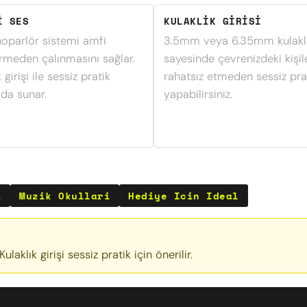
I SES
KULAKLIK GIRISI
hoparlör sistemi amfi
3.5mm veya 6.35mm kulaklık
irmeden çalınmasını sağlar.
sayesinde çevrenizdeki kişil
 girişi ile sessiz pratik
rahatsız etmeden sessiz pra
da sunar.
yapabilirsiniz.
i
Muzik Okullari
Hediye Icin Ideal
ulaklık girişi sessiz pratik için önerilir.