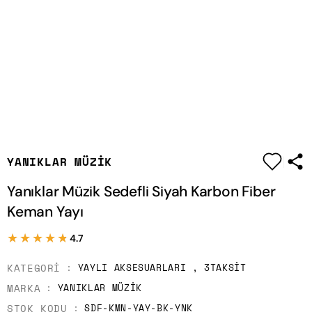
|
YANIKLAR MÜZIK
Yanıklar Müzik Sedefli Siyah Karbon Fiber
Keman Yayı
★★★★★
★★★★★
4.7
KATEGORI
YAYLI AKSESUARLARI
,
3TAKSIT
MARKA
YANIKLAR MÜZIK
STOK KODU
SDF-KMN-YAY-BK-YNK