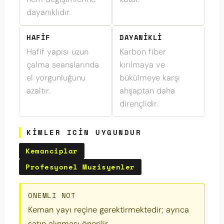
dayanıklıdır.
HAFIF
DAYANIKLI
Hafif yapısı uzun
Karbon fiber
çalma seanslarında
kırılmaya ve
el yorgunluğunu
bükülmeye karşı
azaltır.
ahşaptan daha
dirençlidir.
KIMLER ICIN UYGUNDUR
Kemanciplar
Profesyonel Muzisyenler
ONEMLI NOT
Keman yayı reçine gerektirmektedir; ayrıca
satın alınması önerilir.