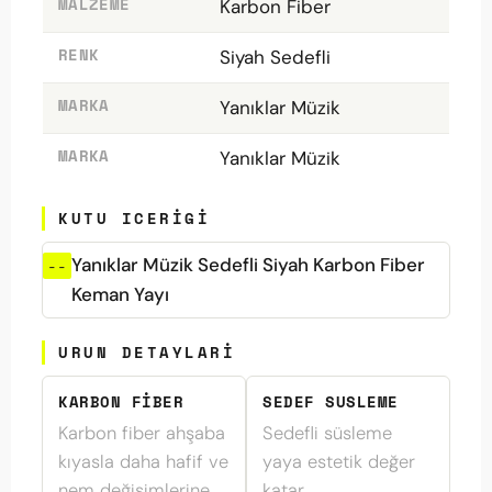
MALZEME
Karbon Fiber
RENK
Siyah Sedefli
MARKA
Yanıklar Müzik
MARKA
Yanıklar Müzik
KUTU ICERIGI
Yanıklar Müzik Sedefli Siyah Karbon Fiber
Keman Yayı
URUN DETAYLARI
KARBON FIBER
SEDEF SUSLEME
Karbon fiber ahşaba
Sedefli süsleme
kıyasla daha hafif ve
yaya estetik değer
nem değişimlerine
katar.