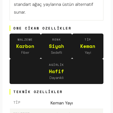
standart ağaç yaylarına üstün alternatif
sunar.
ONE CIKAN OZELLIKLER
MALZEME
RENK
TIP
Karbon
Siyah
Keman
Fiber
Sedefli
Yayi
AGIRLIK
Hafif
Dayanikli
TEKNIK OZELLIKLER
TIP
Keman Yayı