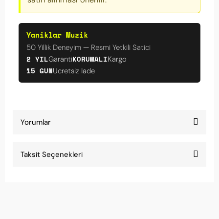
Yaniklar Muzik
50 Yillik Deneyim — Resmi Yetkili Satici
2 YIL
KORUMALI
Garanti
Kargo
15 GUN
Ucretsiz Iade
Yorumlar
Taksit Seçenekleri
Hem güzel hem işlevsel
Görsel olarak da ses olarak da mükemmel bir
yay.