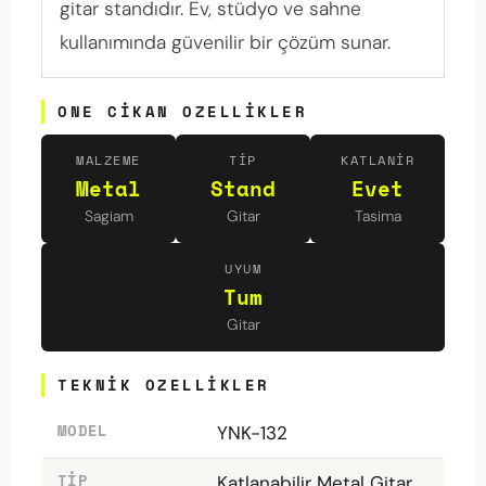
gitar standıdır. Ev, stüdyo ve sahne
kullanımında güvenilir bir çözüm sunar.
ONE CIKAN OZELLIKLER
MALZEME
TIP
KATLANIR
Metal
Stand
Evet
Sagiam
Gitar
Tasima
UYUM
Tum
Gitar
TEKNIK OZELLIKLER
MODEL
YNK-132
TIP
Katlanabilir Metal Gitar