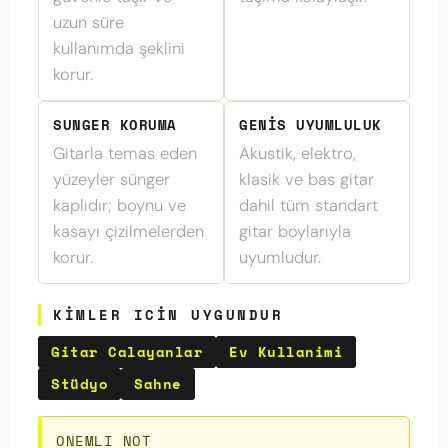
uzun süre
kullanımda şeklini
korur.
SUNGER KORUMA
GENIS UYUMLULUK
Gitarla temas eden
Akustik, elektro,
yüzeyler sünger
klasik ve bas gitar
kaplıdır; boynu ve
dahil tüm standart
kasayı çizilmelerden
gitar boylarıyla
korur.
uyumludur.
KIMLER ICIN UYGUNDUR
Gitar Calayanlar
Ev Kullanimi
Stüdyo
Sahne
ONEMLI NOT