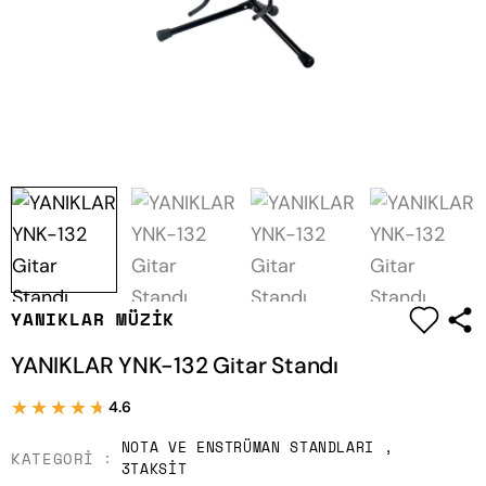
tandları
Ud
n Yan Flüt & Pikolon
Zil / Parmak Zil
esuarları
Ud
Ney
Ritim Çubuğu
Ukulele
ney
Saksafon
Saksafon
Yan Flüt & Pikolo
|
YANIKLAR MÜZIK
YANIKLAR YNK-132 Gitar Standı
★★★★★
★★★★★
4.6
NOTA VE ENSTRÜMAN STANDLARI
,
KATEGORI
3TAKSIT