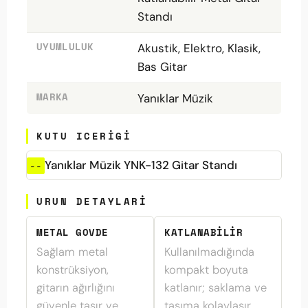
Standı
UYUMLULUK
Akustik, Elektro, Klasik,
Bas Gitar
MARKA
Yanıklar Müzik
KUTU ICERIGI
Yanıklar Müzik YNK-132 Gitar Standı
URUN DETAYLARI
METAL GOVDE
KATLANABILIR
Sağlam metal
Kullanılmadığında
konstrüksiyon,
kompakt boyuta
gitarın ağırlığını
katlanır; saklama ve
güvenle taşır ve
taşıma kolaylaşır.