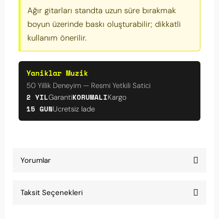
Ağır gitarları standta uzun süre bırakmak
boyun üzerinde baskı oluşturabilir; dikkatli
kullanım önerilir.
Yaniklar Muzik
50 Yillik Deneyim — Resmi Yetkili Satici
2 YIL
KORUMALI
Garanti
Kargo
15 GUN
Ucretsiz Iade
Yorumlar
Taksit Seçenekleri