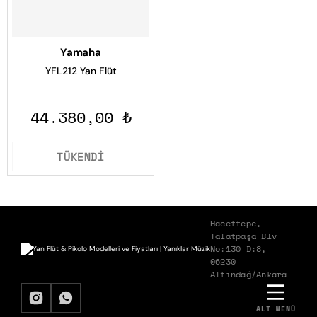
Yamaha
YFL212 Yan Flüt
44.380,00 ₺
TÜKENDİ
Hacettepe,
Talatpaşa Blv
No:130 D:8,
06230
Altındağ/Ankara
ALT MENÜ