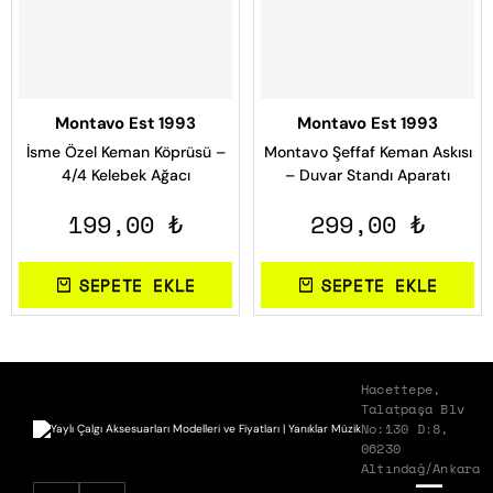
Montavo Est 1993
Montavo Est 1993
İsme Özel Keman Köprüsü –
Montavo Şeffaf Keman Askısı
4/4 Kelebek Ağacı
– Duvar Standı Aparatı
199,00 ₺
299,00 ₺
SEPETE EKLE
SEPETE EKLE
Hacettepe,
Talatpaşa Blv
No:130 D:8,
06230
Altındağ/Ankara