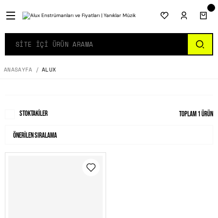
ANASAYFA
ALUX
Stoktakiler
Toplam 1 ürün