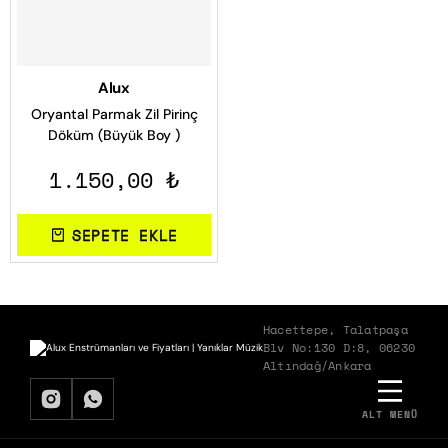
Alux
Oryantal Parmak Zil Pirinç
Döküm (Büyük Boy )
1.150,00 ₺
SEPETE EKLE
Hacettepe, Talatpaşa
Blv No:130 D:8, 06230
Altındağ/Ankara
ALT MENÜ