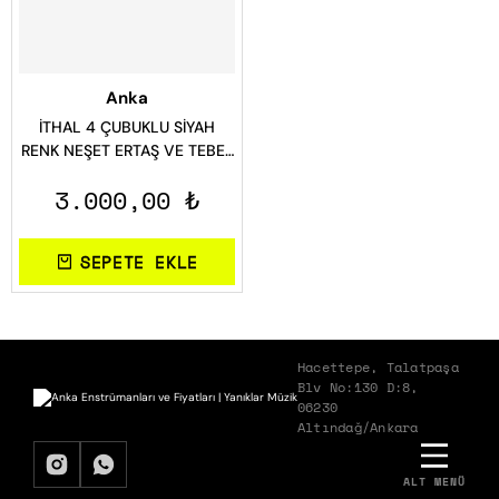
Anka
İTHAL 4 ÇUBUKLU SİYAH
RENK NEŞET ERTAŞ VE TEBER
SAZ MANYETİĞİ 1 ÇİFT 2 ADET
3.000,00 ₺
YAY VE VİDA DAHİL
SEPETE EKLE
Hacettepe, Talatpaşa
Blv No:130 D:8,
06230
Altındağ/Ankara
ALT MENÜ