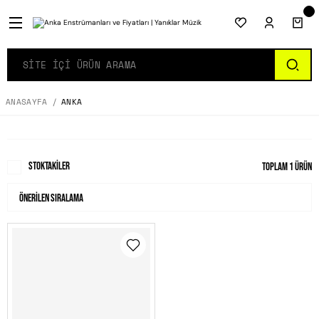
ANASAYFA
ANKA
Stoktakiler
Toplam 1 ürün