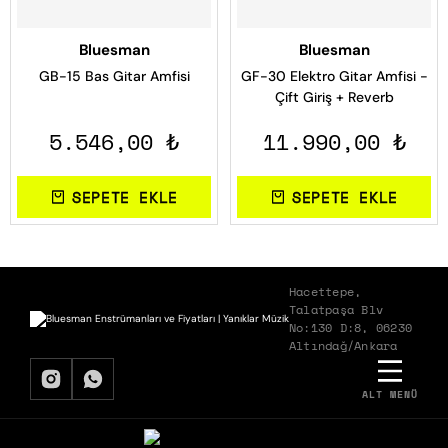
Bluesman
Bluesman
GB-15 Bas Gitar Amfisi
GF-30 Elektro Gitar Amfisi -
Çift Giriş + Reverb
5.546,00 ₺
11.990,00 ₺
SEPETE EKLE
SEPETE EKLE
Hacettepe,
Talatpaşa Blv
No:130 D:8, 06230
Altındağ/Ankara
ALT MENÜ
BIZDEN HABERDAR OLMAK İSTER MISIN?