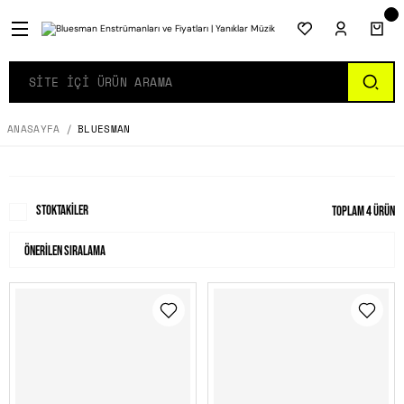
ANASAYFA
BLUESMAN
Stoktakiler
Toplam 4 ürün