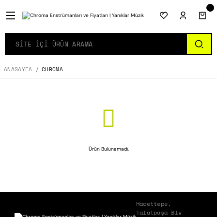
ANASAYFA
CHROMA
Ürün Bulunamadı.
Hacettepe,
Talatpaşa Blv