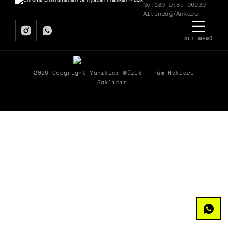
No:130 D:8, 06230
Altındağ/Ankara
ALT MENÜ
BIZDEN HABERDAR OLMAK İSTER MISIN?
Biz Yanıklar Müzik olarak, müziğin gücüyle şirketlerin hem ekipleriyle
2026 Copyright Yanıklar Müzik - Tüm Hakları
hem de müşterileriyle kurduğu etkileşimleri dönüştürerek ortaya
Saklıdır.
çıkan olumlu etkileri paylaşıyoruz.
ÜYELIK
KURUMSAL