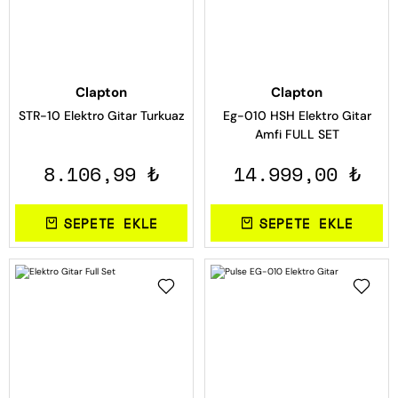
tandları
Ud
n Yan Flüt & Pikolon
Zil / Parmak Zil
esuarları
Ud
Ney
Ritim Çubuğu
Clapton
Clapton
Ukulele
ney
STR-10 Elektro Gitar Turkuaz
Eg-010 HSH Elektro Gitar
Amfi FULL SET
Saksafon
8.106,99 ₺
14.999,00 ₺
Saksafon
SEPETE EKLE
SEPETE EKLE
Yan Flüt & Pikolo