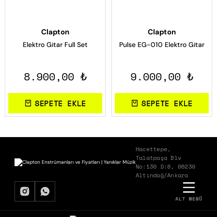
Clapton
Clapton
Elektro Gitar Full Set
Pulse EG-010 Elektro Gitar
8.900,00 ₺
9.000,00 ₺
SEPETE EKLE
SEPETE EKLE
Hacettepe,
Talatpaşa Blv
No:130 D:8, 06230
Altındağ/Ankara
ALT MENÜ
BIZDEN HABERDAR OLMAK İSTER MISIN?