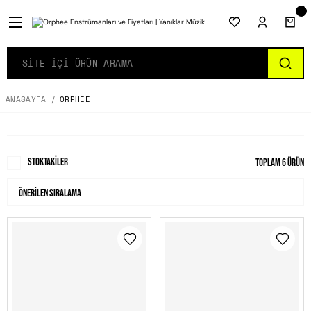
ANASAYFA
ORPHEE
Stoktakiler
Toplam 6 ürün