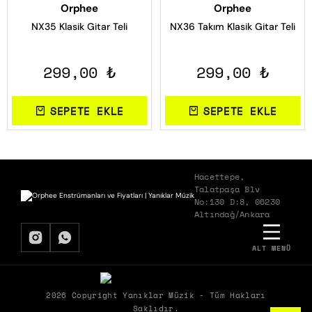
Orphee
Orphee
NX35 Klasik Gitar Teli
NX36 Takım Klasik Gitar Teli
299,00 ₺
299,00 ₺
SEPETE EKLE
SEPETE EKLE
Hacettepe,
Talatpaşa Blv
No:130 D:8, 06230
Altındağ/Ankara
ALT MENÜ
BIZDEN HABERDAR OLMAK İSTER MISIN?
Biz Yanıklar Müzik olarak, müziğin gücüyle şirketlerin hem ekipleriyle
2026 Copyright Yanıklar Müzik - Tüm Hakları
hem de müşterileriyle kurduğu etkileşimleri dönüştürerek ortaya
Saklıdır.