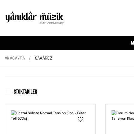
M
ANASAYFA
SAVAREZ
Stoktakiler