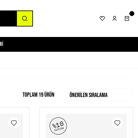
ri
Toplam 19 ürün
%10
İNDİRİM