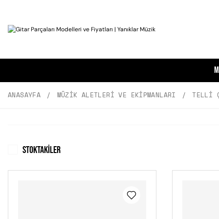
M
ANASAYFA
MÜZIK ALETLERI VE EKIPMANLARI
TELLI 
Stoktakiler