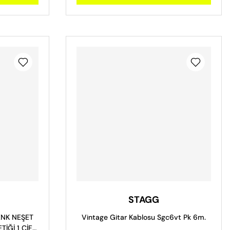
STAGG
ENK NEŞET
Vintage Gitar Kablosu Sgc6vt Pk 6m.
İĞİ 1 ÇİFT