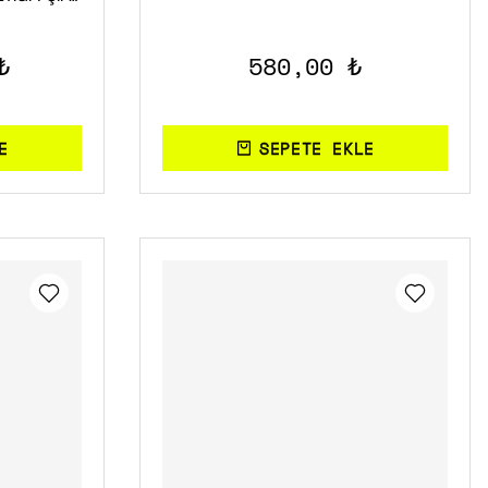
DAHİL
₺
580,00 ₺
E
SEPETE EKLE