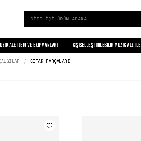
üzik Aletleri ve Ekipmanları
Kişiselleştirilebilir Müzik Aletle
ÇALGILAR
GITAR PARÇALARI