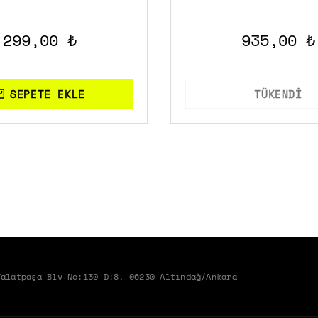
AMFİSİ) GUITAR PLUG HEA
299,00 ₺
935,00 ₺
SEPETE EKLE
TÜKENDİ
Talatpaşa Blv No:130 D:8, 06230 Altındağ/Ankara