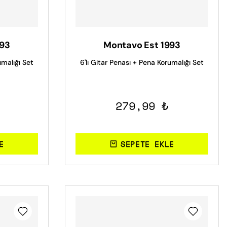
993
Montavo Est 1993
umalığı Set
6'lı Gitar Penası + Pena Korumalığı Set
279,99 ₺
E
SEPETE EKLE